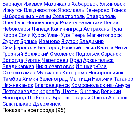
Барнаул
Ижевск
Махачкала
Хабаровск
Ульяновск
Иркутск
Владивосток
Ярославль
Кемерово
Томск
Набережные Челны
Севастополь
Ставрополь
Оренбург
Новокузнецк
Рязань
Балашиха
Пенза
Чебоксары
Липецк
Калининград
Астрахань
Тула
Киров
Сочи
Курск
Улан-Удэ
Тверь
Магнитогорск
Сургут
Брянск
Иваново
Якутск
Владимир
Симферополь
Белгород
Нижний Тагил
Калуга
Чита
Грозный
Волжский
Смоленск
Подольск
Саранск
Вологда
Курган
Череповец
Орёл
Архангельск
Владикавказ
Нижневартовск
Йошкар-Ола
Стерлитамак
Мурманск
Кострома
Новороссийск
Тамбов
Химки
Зеленоград
Мытищи
Нальчик
Таганрог
Нижнекамск
Благовещенск
Комсомольск-на-Амуре
Петрозаводск
Королёв
Шахты
Энгельс
Великий
Новгород
Люберцы
Братск
Старый Оскол
Ангарск
Сыктывкар
Дзержинск
Показать все
города (95)