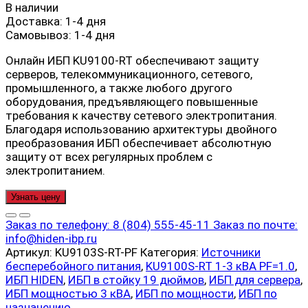
В наличии
Доставка:
1-4 дня
Самовывоз:
1-4 дня
Онлайн ИБП KU9100-RT обеспечивают защиту
серверов, телекоммуникационного, сетевого,
промышленного, а также любого другого
оборудования, предъявляющего повышенные
требования к качеству сетевого электропитания.
Благодаря использованию архитектуры двойного
преобразования ИБП обеспечивает абсолютную
защиту от всех регулярных проблем с
электропитанием.
Узнать цену
Заказ по телефону:
8 (804) 555-45-11
Заказ по почте:
info@hiden-ibp.ru
Артикул:
KU9103S-RT-PF
Категория:
Источники
бесперебойного питания
,
KU9100S-RT 1-3 кВА PF=1.0
,
ИБП HIDEN
,
ИБП в стойку 19 дюймов
,
ИБП для сервера
,
ИБП мощностью 3 кВА
,
ИБП по мощности
,
ИБП по
назначению