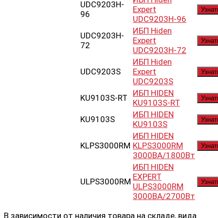
UDC9203H-
Expert
Узнат
96
UDC9203H-96
ИБП Hiden
UDC9203H-
Expert
Узнат
72
UDC9203H-72
ИБП Hiden
UDC9203S
Expert
Узнат
UDC9203S
ИБП HIDEN
KU9103S-RT
Узнат
KU9103S-RT
ИБП HIDEN
KU9103S
Узнат
KU9103S
ИБП HIDEN
KLPS3000RM
KLPS3000RM
Узнат
3000ВА/1800Вт
ИБП HIDEN
EXPERT
ULPS3000RM
Узнат
ULPS3000RM
3000ВА/2700Вт
В зависимости от наличия товара на складе, вида