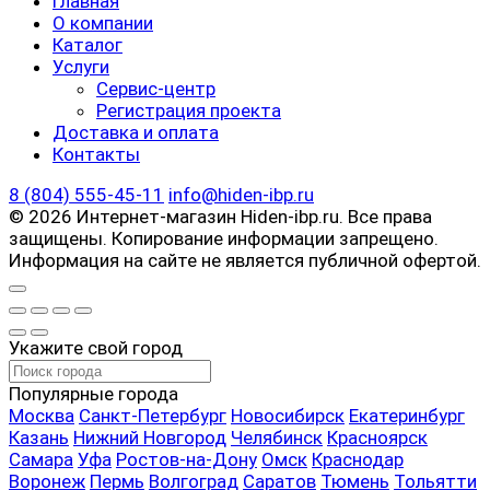
Главная
О компании
Каталог
Услуги
Сервис-центр
Регистрация проекта
Доставка и оплата
Контакты
8 (804) 555-45-11
info@hiden-ibp.ru
© 2026 Интернет-магазин Hiden-ibp.ru. Все права
защищены. Копирование информации запрещено.
Информация на сайте не является публичной офертой.
Укажите свой город
Популярные города
Москва
Санкт-Петербург
Новосибирск
Екатеринбург
Казань
Нижний Новгород
Челябинск
Красноярск
Самара
Уфа
Ростов-на-Дону
Омск
Краснодар
Воронеж
Пермь
Волгоград
Саратов
Тюмень
Тольятти