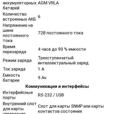
аккумуляторных
AGM VRLA
батарей
Количество
6
встроенных АКБ
Напряжение на
шине
72В постоянного тока
постоянного
тока
Время
4 часа до 90 % емкости
перезаряда
Трехступенчатый
Режим заряда
интеллектуальный заряд
Ток заряда
1 А
Емкость
9 Ач
батареи
Коммуникации и интерфейсы
Интерфейсные
RS-232 / USB
порты
Внутренний слот
Слот для карты SNMP или карты
для карты
контактов состояния
управления