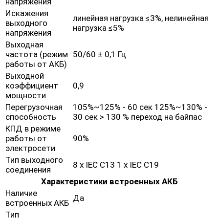
напряжения
Искажения
линейная нагрузка ≤3%, нелинейная
выходного
нагрузка ≤5%
напряжения
Выходная
частота (режим
50/60 ± 0,1 Гц
работы от АКБ)
Выходной
коэффициент
0,9
мощности
Перегрузочная
105%~125% - 60 сек 125%~130% -
способность
30 сек > 130 % переход на байпас
КПД в режиме
работы от
90%
электросети
Тип выходного
8 x IEC C13 1 x IEC C19
соединения
Характеристики встроенных АКБ
Наличие
Да
встроенных АКБ
Тип