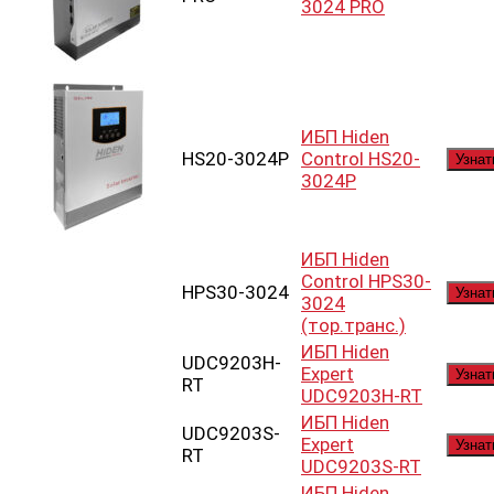
3024 PRO
ИБП Hiden
HS20-3024P
Control HS20-
Узнат
3024P
ИБП Hiden
Control HPS30-
HPS30-3024
Узнат
3024
(тор.транс.)
ИБП Hiden
UDC9203H-
Expert
Узнат
RT
UDC9203H-RT
ИБП Hiden
UDC9203S-
Expert
Узнат
RT
UDC9203S-RT
ИБП Hiden