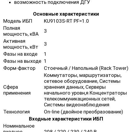
возможность подключения ДГУ
Основные характеристики
Модель ИБП
KU9103S-RT PF=1.0
Полная
3
мощность, кВА
Активная
3
мощность, кВт
Фазы на входе
1
Фазы на выходе
1
Форм-фактор
Стоечный / Напольный (Rack Tower)
Коммутаторы, маршрутизаторы,
сетевое оборудование, Системы
Сфера
хранения данных, Серверы
применения
начального уровн,я Концентраторы
телекоммуникационных сетей,
Системы видеонаблюдения
Технология
On-line (двойное преобразование)
Входные характеристики ИБП
Номинальное
входное
208 / 220 / 230 / 240 В