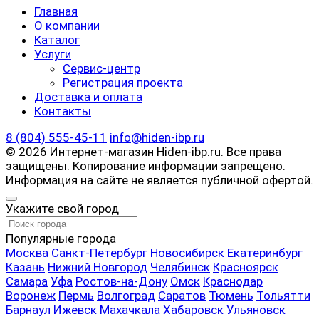
Главная
О компании
Каталог
Услуги
Сервис-центр
Регистрация проекта
Доставка и оплата
Контакты
8 (804) 555-45-11
info@hiden-ibp.ru
© 2026 Интернет-магазин Hiden-ibp.ru. Все права
защищены. Копирование информации запрещено.
Информация на сайте не является публичной офертой.
Укажите свой город
Популярные города
Москва
Санкт-Петербург
Новосибирск
Екатеринбург
Казань
Нижний Новгород
Челябинск
Красноярск
Самара
Уфа
Ростов-на-Дону
Омск
Краснодар
Воронеж
Пермь
Волгоград
Саратов
Тюмень
Тольятти
Барнаул
Ижевск
Махачкала
Хабаровск
Ульяновск