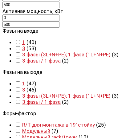
Активная мощность, кВт
Фазы на входе
1
(
40
)
3
(
53
)
3 фазы (3L+N+PE); 1 фаза (1L+N+PE)
(
3
)
3 фазы / 1 фаза
(
2
)
Фазы на выходе
1
(
47
)
3
(
46
)
3 фазы (3L+N+PE); 1 фаза (1L+N+PE)
(
3
)
3 фазы / 1 фаза
(
2
)
Форм-фактор
R/T для монтажа в 19' стойку
(
25
)
Модульный
(
7
)
Модульный rack/tower
(
12
)