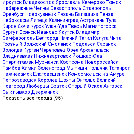
Иркутск
Владивосток
Ярославль
Кемерово
Томск
Набережные Челны
Севастополь
Ставрополь
Оренбург
Новокузнецк
Рязань
Балашиха
Пенза
Чебоксары
Липецк
Калининград
Астрахань
Тула
Киров
Сочи
Курск
Улан-Удэ
Тверь
Магнитогорск
Сургут
Брянск
Иваново
Якутск
Владимир
Симферополь
Белгород
Нижний Тагил
Калуга
Чита
Грозный
Волжский
Смоленск
Подольск
Саранск
Вологда
Курган
Череповец
Орёл
Архангельск
Владикавказ
Нижневартовск
Йошкар-Ола
Стерлитамак
Мурманск
Кострома
Новороссийск
Тамбов
Химки
Зеленоград
Мытищи
Нальчик
Таганрог
Нижнекамск
Благовещенск
Комсомольск-на-Амуре
Петрозаводск
Королёв
Шахты
Энгельс
Великий
Новгород
Люберцы
Братск
Старый Оскол
Ангарск
Сыктывкар
Дзержинск
Показать все
города (95)