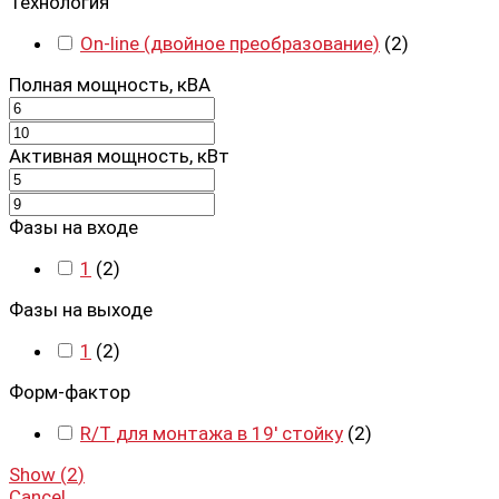
Технология
On-line (двойное преобразование)
(
2
)
Полная мощность, кВА
Активная мощность, кВт
Фазы на входе
1
(
2
)
Фазы на выходе
1
(
2
)
Форм-фактор
R/T для монтажа в 19' стойку
(
2
)
Show
(
2
)
Cancel