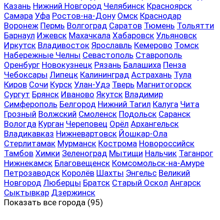
Казань
Нижний Новгород
Челябинск
Красноярск
Самара
Уфа
Ростов-на-Дону
Омск
Краснодар
Воронеж
Пермь
Волгоград
Саратов
Тюмень
Тольятти
Барнаул
Ижевск
Махачкала
Хабаровск
Ульяновск
Иркутск
Владивосток
Ярославль
Кемерово
Томск
Набережные Челны
Севастополь
Ставрополь
Оренбург
Новокузнецк
Рязань
Балашиха
Пенза
Чебоксары
Липецк
Калининград
Астрахань
Тула
Киров
Сочи
Курск
Улан-Удэ
Тверь
Магнитогорск
Сургут
Брянск
Иваново
Якутск
Владимир
Симферополь
Белгород
Нижний Тагил
Калуга
Чита
Грозный
Волжский
Смоленск
Подольск
Саранск
Вологда
Курган
Череповец
Орёл
Архангельск
Владикавказ
Нижневартовск
Йошкар-Ола
Стерлитамак
Мурманск
Кострома
Новороссийск
Тамбов
Химки
Зеленоград
Мытищи
Нальчик
Таганрог
Нижнекамск
Благовещенск
Комсомольск-на-Амуре
Петрозаводск
Королёв
Шахты
Энгельс
Великий
Новгород
Люберцы
Братск
Старый Оскол
Ангарск
Сыктывкар
Дзержинск
Показать все
города (95)