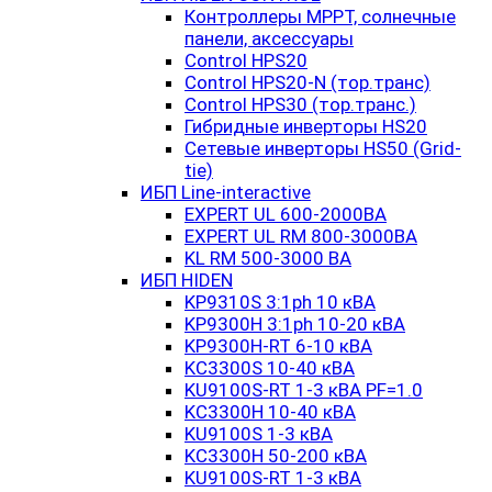
Контроллеры MPPT, солнечные
панели, аксессуары
Control HPS20
Control HPS20-N (тор.транс)
Control HPS30 (тор.транс.)
Гибридные инверторы HS20
Сетевые инверторы HS50 (Grid-
tie)
ИБП Line-interactive
EXPERT UL 600-2000ВА
EXPERT UL RM 800-3000ВА
KL RM 500-3000 ВА
ИБП HIDEN
KP9310S 3:1ph 10 кВА
KP9300H 3:1ph 10-20 кВА
KP9300H-RT 6-10 кВА
KC3300S 10-40 кВА
KU9100S-RT 1-3 кВА PF=1.0
KC3300H 10-40 кВА
KU9100S 1-3 кВА
KC3300H 50-200 кВА
KU9100S-RT 1-3 кВА