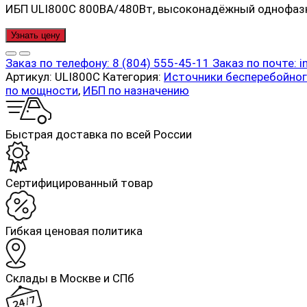
ИБП ULI800C 800ВА/480Вт, высоконадёжный однофазны
Узнать цену
Заказ по телефону:
8 (804) 555-45-11
Заказ по почте:
i
Артикул:
ULI800C
Категория:
Источники бесперебойног
по мощности
,
ИБП по назначению
Быстрая доставка по всей России
Cертифицированный товар
Гибкая ценовая политика
Склады в Москве и СПб