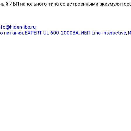
й ИБП напольного типа со встроенными аккумулятора
nfo@hiden-ibp.ru
о питания
,
EXPERT UL 600-2000ВА
,
ИБП Line-interactive
,
И