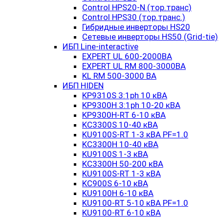
Control HPS20-N (тор.транс)
Control HPS30 (тор.транс.)
Гибридные инверторы HS20
Сетевые инверторы HS50 (Grid-tie)
ИБП Line-interactive
EXPERT UL 600-2000ВА
EXPERT UL RM 800-3000ВА
KL RM 500-3000 ВА
ИБП HIDEN
KP9310S 3:1ph 10 кВА
KP9300H 3:1ph 10-20 кВА
KP9300H-RT 6-10 кВА
KC3300S 10-40 кВА
KU9100S-RT 1-3 кВА PF=1.0
KC3300H 10-40 кВА
KU9100S 1-3 кВА
KC3300H 50-200 кВА
KU9100S-RT 1-3 кВА
KC900S 6-10 кВА
KU9100H 6-10 кВА
KU9100-RT 5-10 кВА PF=1.0
KU9100-RT 6-10 кВА