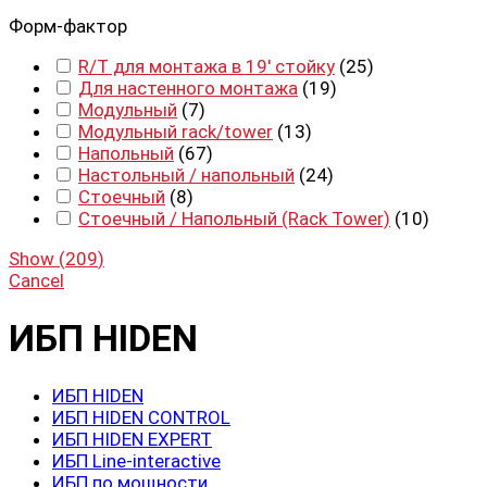
Форм-фактор
R/T для монтажа в 19' стойку
(
25
)
Для настенного монтажа
(
19
)
Модульный
(
7
)
Модульный rack/tower
(
13
)
Напольный
(
67
)
Настольный / напольный
(
24
)
Стоечный
(
8
)
Стоечный / Напольный (Rack Tower)
(
10
)
Show
(
209
)
Cancel
ИБП HIDEN
ИБП HIDEN
ИБП HIDEN CONTROL
ИБП HIDEN EXPERT
ИБП Line-interactive
ИБП по мощности