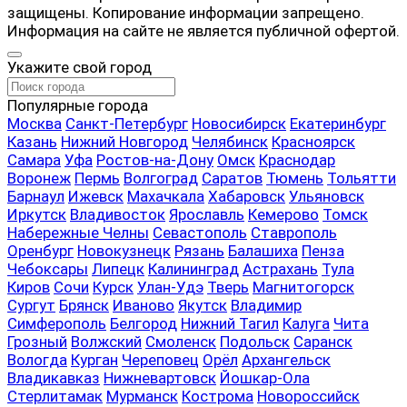
защищены. Копирование информации запрещено.
Информация на сайте не является публичной офертой.
Укажите свой город
Популярные города
Москва
Санкт-Петербург
Новосибирск
Екатеринбург
Казань
Нижний Новгород
Челябинск
Красноярск
Самара
Уфа
Ростов-на-Дону
Омск
Краснодар
Воронеж
Пермь
Волгоград
Саратов
Тюмень
Тольятти
Барнаул
Ижевск
Махачкала
Хабаровск
Ульяновск
Иркутск
Владивосток
Ярославль
Кемерово
Томск
Набережные Челны
Севастополь
Ставрополь
Оренбург
Новокузнецк
Рязань
Балашиха
Пенза
Чебоксары
Липецк
Калининград
Астрахань
Тула
Киров
Сочи
Курск
Улан-Удэ
Тверь
Магнитогорск
Сургут
Брянск
Иваново
Якутск
Владимир
Симферополь
Белгород
Нижний Тагил
Калуга
Чита
Грозный
Волжский
Смоленск
Подольск
Саранск
Вологда
Курган
Череповец
Орёл
Архангельск
Владикавказ
Нижневартовск
Йошкар-Ола
Стерлитамак
Мурманск
Кострома
Новороссийск