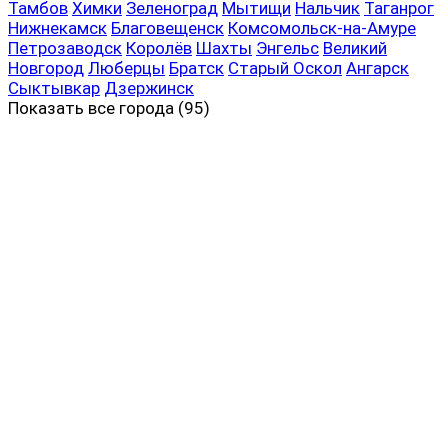
Тамбов
Химки
Зеленоград
Мытищи
Нальчик
Таганрог
Нижнекамск
Благовещенск
Комсомольск-на-Амуре
Петрозаводск
Королёв
Шахты
Энгельс
Великий
Новгород
Люберцы
Братск
Старый Оскол
Ангарск
Сыктывкар
Дзержинск
Показать все
города (95)