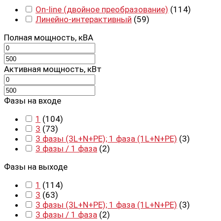
On-line (двойное преобразование)
(
114
)
Линейно-интерактивный
(
59
)
Полная мощность, кВА
Активная мощность, кВт
Фазы на входе
1
(
104
)
3
(
73
)
3 фазы (3L+N+PE); 1 фаза (1L+N+PE)
(
3
)
3 фазы / 1 фаза
(
2
)
Фазы на выходе
1
(
114
)
3
(
63
)
3 фазы (3L+N+PE); 1 фаза (1L+N+PE)
(
3
)
3 фазы / 1 фаза
(
2
)