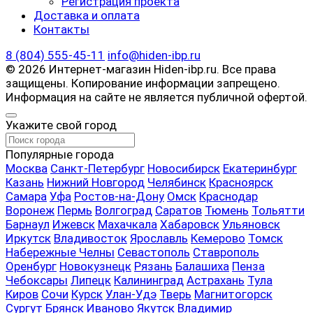
Регистрация проекта
Доставка и оплата
Контакты
8 (804) 555-45-11
info@hiden-ibp.ru
© 2026 Интернет-магазин Hiden-ibp.ru. Все права
защищены. Копирование информации запрещено.
Информация на сайте не является публичной офертой.
Укажите свой город
Популярные города
Москва
Санкт-Петербург
Новосибирск
Екатеринбург
Казань
Нижний Новгород
Челябинск
Красноярск
Самара
Уфа
Ростов-на-Дону
Омск
Краснодар
Воронеж
Пермь
Волгоград
Саратов
Тюмень
Тольятти
Барнаул
Ижевск
Махачкала
Хабаровск
Ульяновск
Иркутск
Владивосток
Ярославль
Кемерово
Томск
Набережные Челны
Севастополь
Ставрополь
Оренбург
Новокузнецк
Рязань
Балашиха
Пенза
Чебоксары
Липецк
Калининград
Астрахань
Тула
Киров
Сочи
Курск
Улан-Удэ
Тверь
Магнитогорск
Сургут
Брянск
Иваново
Якутск
Владимир