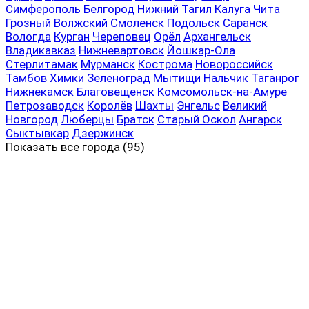
Симферополь
Белгород
Нижний Тагил
Калуга
Чита
Грозный
Волжский
Смоленск
Подольск
Саранск
Вологда
Курган
Череповец
Орёл
Архангельск
Владикавказ
Нижневартовск
Йошкар-Ола
Стерлитамак
Мурманск
Кострома
Новороссийск
Тамбов
Химки
Зеленоград
Мытищи
Нальчик
Таганрог
Нижнекамск
Благовещенск
Комсомольск-на-Амуре
Петрозаводск
Королёв
Шахты
Энгельс
Великий
Новгород
Люберцы
Братск
Старый Оскол
Ангарск
Сыктывкар
Дзержинск
Показать все
города (95)