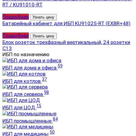
RT / KU91010-RT
Подробнее
Узнать цену
Батарейный кабинет для ИБП KU9102S-RT (EXBR+48)
Подробнее
Узнать цену
Блок розеток трехфазный вертикальный, 24 розетки
С13
ИБП по назначению
59
ИБП для дома и офиса
37
ИБП для котлов
98
ИБП для сервера
15
ИБП для ЦОД
84
ИБП промышленные
50
ИБП для медицины