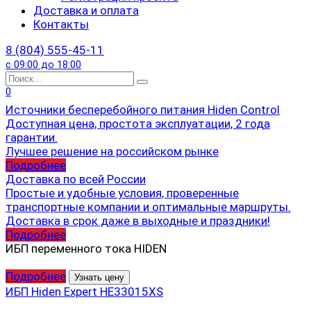
Доставка и оплата
Контакты
8 (804) 555-45-11
с 09:00 до 18:00
Search
for:
0
Источники бесперебойного питания Hiden Control
Доступная цена, простота эксплуатации, 2 года
гарантии.
Лучшее решение на российском рынке
Подробнее
Доставка по всей России
Простые и удобные условия, проверенные
транспортные компании и оптимальные маршруты.
Доставка в срок даже в выходные и праздники!
Подробнее
ИБП переменного тока HIDEN
Подробнее
Узнать цену
ИБП Hiden Expert HE33015XS