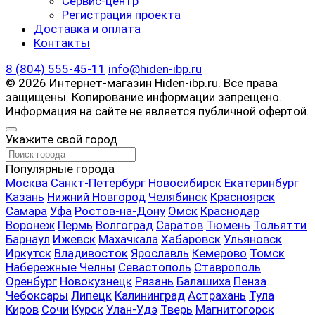
Сервис-центр
Регистрация проекта
Доставка и оплата
Контакты
8 (804) 555-45-11
info@hiden-ibp.ru
© 2026 Интернет-магазин Hiden-ibp.ru. Все права
защищены. Копирование информации запрещено.
Информация на сайте не является публичной офертой.
Укажите свой город
Популярные города
Москва
Санкт-Петербург
Новосибирск
Екатеринбург
Казань
Нижний Новгород
Челябинск
Красноярск
Самара
Уфа
Ростов-на-Дону
Омск
Краснодар
Воронеж
Пермь
Волгоград
Саратов
Тюмень
Тольятти
Барнаул
Ижевск
Махачкала
Хабаровск
Ульяновск
Иркутск
Владивосток
Ярославль
Кемерово
Томск
Набережные Челны
Севастополь
Ставрополь
Оренбург
Новокузнецк
Рязань
Балашиха
Пенза
Чебоксары
Липецк
Калининград
Астрахань
Тула
Киров
Сочи
Курск
Улан-Удэ
Тверь
Магнитогорск