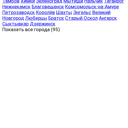
Тамбов
Химки
Зеленоград
Мытищи
Нальчик
Таганрог
Нижнекамск
Благовещенск
Комсомольск-на-Амуре
Петрозаводск
Королёв
Шахты
Энгельс
Великий
Новгород
Люберцы
Братск
Старый Оскол
Ангарск
Сыктывкар
Дзержинск
Показать все
города (95)