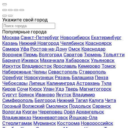
Укажите свой город
Популярные города
Москва
Санкт-Петербург
Новосибирск
Екатеринбург
Казань
Нижний Новгород
Челябинск
Красноярск
Самара
Уфа
Ростов-на-Дону
Омск
Краснодар
Воронеж
Пермь
Волгоград
Саратов
Тюмень
Тольятти
Барнаул
Ижевск
Махачкала
Хабаровск
Ульяновск
Иркутск
Владивосток
Ярославль
Кемерово
Томск
Набережные Челны
Севастополь
Ставрополь
Оренбург
Новокузнецк
Рязань
Балашиха
Пенза
Чебоксары
Липецк
Калининград
Астрахань
Тула
Киров
Сочи
Курск
Улан-Удэ
Тверь
Магнитогорск
Сургут
Брянск
Иваново
Якутск
Владимир
Симферополь
Белгород
Нижний Тагил
Калуга
Чита
Грозный
Волжский
Смоленск
Подольск
Саранск
Вологда
Курган
Череповец
Орёл
Архангельск
Владикавказ
Нижневартовск
Йошкар-Ола
Стерлитамак
Мурманск
Кострома
Новороссийск