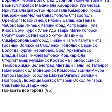
Воронеж
Пермь
Волгоград
Саратов
Тюмень
Тольятти
Барнаул
Ижевск
Махачкала
Хабаровск
Ульяновск
Иркутск
Владивосток
Ярославль
Кемерово
Томск
Набережные Челны
Севастополь
Ставрополь
Оренбург
Новокузнецк
Рязань
Балашиха
Пенза
Чебоксары
Липецк
Калининград
Астрахань
Тула
Киров
Сочи
Курск
Улан-Удэ
Тверь
Магнитогорск
Сургут
Брянск
Иваново
Якутск
Владимир
Симферополь
Белгород
Нижний Тагил
Калуга
Чита
Грозный
Волжский
Смоленск
Подольск
Саранск
Вологда
Курган
Череповец
Орёл
Архангельск
Владикавказ
Нижневартовск
Йошкар-Ола
Стерлитамак
Мурманск
Кострома
Новороссийск
Тамбов
Химки
Зеленоград
Мытищи
Нальчик
Таганрог
Нижнекамск
Благовещенск
Комсомольск-на-Амуре
Петрозаводск
Королёв
Шахты
Энгельс
Великий
Новгород
Люберцы
Братск
Старый Оскол
Ангарск
Сыктывкар
Дзержинск
Показать все
города (95)