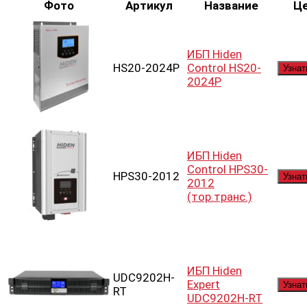
Фото
Артикул
Название
Ц
ИБП Hiden
HS20-2024P
Control HS20-
Узнат
2024P
ИБП Hiden
Control HPS30-
HPS30-2012
Узнат
2012
(тор.транс.)
ИБП Hiden
UDC9202H-
Expert
Узнат
RT
UDC9202H-RT