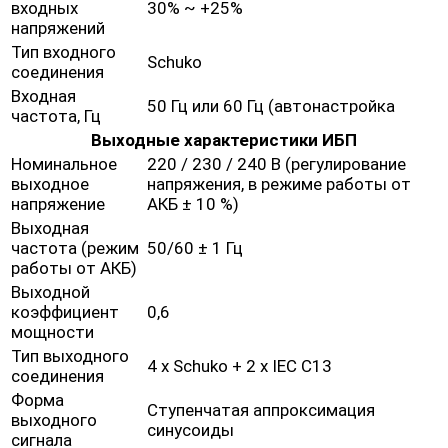
входных
30% ~ +25%
напряжений
Тип входного
Schuko
соединения
Входная
50 Гц или 60 Гц (автонастройка
частота, Гц
Выходные характеристики ИБП
Номинальное
220 / 230 / 240 В (регулирование
выходное
напряжения, в режиме работы от
напряжение
АКБ ± 10 %)
Выходная
частота (режим
50/60 ± 1 Гц
работы от АКБ)
Выходной
коэффициент
0,6
мощности
Тип выходного
4 x Schuko + 2 х IEC C13
соединения
Форма
Ступенчатая аппроксимация
выходного
синусоиды
сигнала