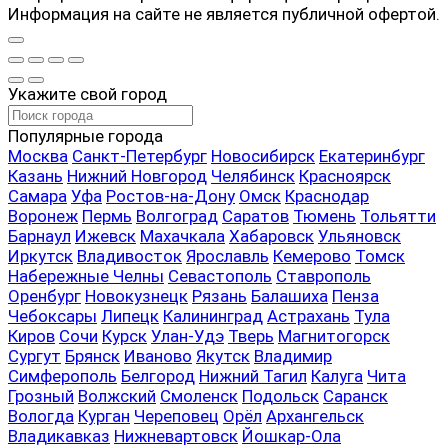
Информация на сайте не является публичной офертой.
Укажите свой город
Популярные города
Москва
Санкт-Петербург
Новосибирск
Екатеринбург
Казань
Нижний Новгород
Челябинск
Красноярск
Самара
Уфа
Ростов-на-Дону
Омск
Краснодар
Воронеж
Пермь
Волгоград
Саратов
Тюмень
Тольятти
Барнаул
Ижевск
Махачкала
Хабаровск
Ульяновск
Иркутск
Владивосток
Ярославль
Кемерово
Томск
Набережные Челны
Севастополь
Ставрополь
Оренбург
Новокузнецк
Рязань
Балашиха
Пенза
Чебоксары
Липецк
Калининград
Астрахань
Тула
Киров
Сочи
Курск
Улан-Удэ
Тверь
Магнитогорск
Сургут
Брянск
Иваново
Якутск
Владимир
Симферополь
Белгород
Нижний Тагил
Калуга
Чита
Грозный
Волжский
Смоленск
Подольск
Саранск
Вологда
Курган
Череповец
Орёл
Архангельск
Владикавказ
Нижневартовск
Йошкар-Ола