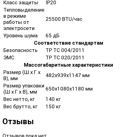
Класс защиты
IP20
Тепловыделение
в режиме
25500 BTU/час
работы от
электросети
Уровень шума
65 дБ
Соответствие стандартам
Безопасность
ТР ТС 004/2011
ЭМС
ТР ТС 020/2011
Массогабаритные характеристики
Размер (Ш х Г х
482x939x1147 мм
В), мм
Размер упаковки
650х1080х1180 мм
(Ш х Г х В), мм
Вес нетто, кг
140 кг
Вес брутто, кг
150 кг
Отзывы
Отзывов пока нет.