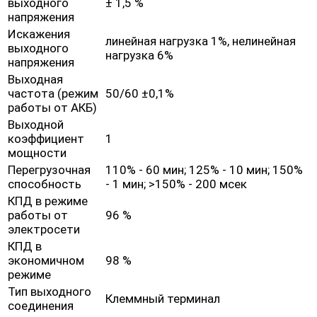
выходного
± 1,5 %
напряжения
Искажения
линейная нагрузка 1%, нелинейная
выходного
нагрузка 6%
напряжения
Выходная
частота (режим
50/60 ±0,1%
работы от АКБ)
Выходной
коэффициент
1
мощности
Перегрузочная
110% - 60 мин; 125% - 10 мин; 150%
способность
- 1 мин; >150% - 200 мсек
КПД в режиме
работы от
96 %
электросети
КПД в
экономичном
98 %
режиме
Тип выходного
Клеммный терминал
соединения