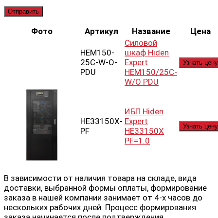
Фото
Артикул
Название
Цена
Силовой
HEM150-
шкаф Hiden
25C-W-O-
Expert
Узнать цену
PDU
HEM150/25C-
W/O PDU
ИБП Hiden
HE33150X-
Expert
Узнать цену
PF
HE33150X
PF=1.0
В зависимости от наличия товара на складе, вида
доставки, выбранной формы оплаты, формирование
заказа в нашей компании занимает от 4-х часов до
нескольких рабочих дней. Процесс формирования
заказа начинается после подтверждения