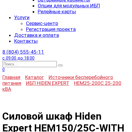
Опции для модульных ИБП
Релейные карты
Услуги
Сервис-центр
Регистрация проекта
Доставка и оплата
Контакты
8 (804) 555-45-11
с 09:00 до 18:00
Search
for:
0
Главная
Каталог
Источники бесперебойного
питания
ИБП HIDEN EXPERT
HEM25-200C 25-200
кВА
Силовой шкаф Hiden
Expert HEM150/25C-WITH