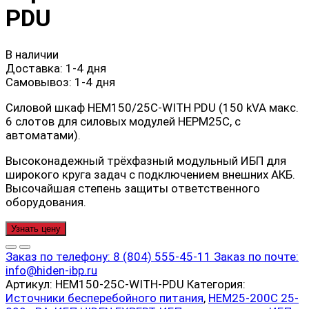
PDU
В наличии
Доставка:
1-4 дня
Самовывоз:
1-4 дня
Силовой шкаф HEM150/25C-WITH PDU (150 kVA макс.
6 слотов для силовых модулей HEPM25C, с
автоматами).
Высоконадежный трёхфазный модульный ИБП для
широкого круга задач с подключением внешних АКБ.
Высочайшая степень защиты ответственного
оборудования.
Узнать цену
Заказ по телефону:
8 (804) 555-45-11
Заказ по почте:
info@hiden-ibp.ru
Артикул:
HEM150-25C-WITH-PDU
Категория:
Источники бесперебойного питания
,
HEM25-200C 25-