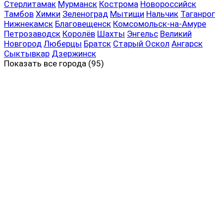
Стерлитамак
Мурманск
Кострома
Новороссийск
Тамбов
Химки
Зеленоград
Мытищи
Нальчик
Таганрог
Нижнекамск
Благовещенск
Комсомольск-на-Амуре
Петрозаводск
Королёв
Шахты
Энгельс
Великий
Новгород
Люберцы
Братск
Старый Оскол
Ангарск
Сыктывкар
Дзержинск
Показать все
города (95)