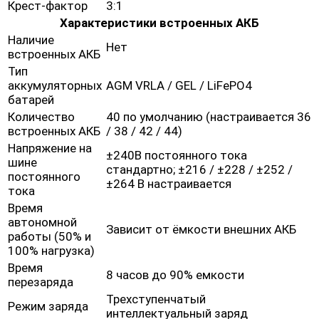
Крест-фактор
3:1
Характеристики встроенных АКБ
Наличие
Нет
встроенных АКБ
Тип
аккумуляторных
AGM VRLA / GEL / LiFePO4
батарей
Количество
40 по умолчанию (настраивается 36
встроенных АКБ
/ 38 / 42 / 44)
Напряжение на
±240В постоянного тока
шине
стандартно; ±216 / ±228 / ±252 /
постоянного
±264 В настраивается
тока
Время
автономной
Зависит от ёмкости внешних АКБ
работы (50% и
100% нагрузка)
Время
8 часов до 90% емкости
перезаряда
Трехступенчатый
Режим заряда
интеллектуальный заряд