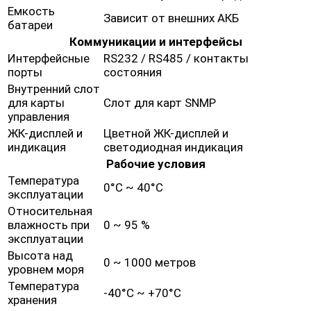
Емкость
Зависит от внешних АКБ
батареи
Коммуникации и интерфейсы
Интерфейсные
RS232 / RS485 / контакты
порты
состояния
Внутренний слот
для карты
Слот для карт SNMP
управления
ЖК-дисплей и
Цветной ЖК-дисплей и
индикация
светодиодная индикация
Рабочие условия
Температура
0°C ~ 40°C
эксплуатации
Относительная
влажность при
0 ~ 95 %
эксплуатации
Высота над
0 ~ 1000 метров
уровнем моря
Температура
-40°C ~ +70°C
хранения