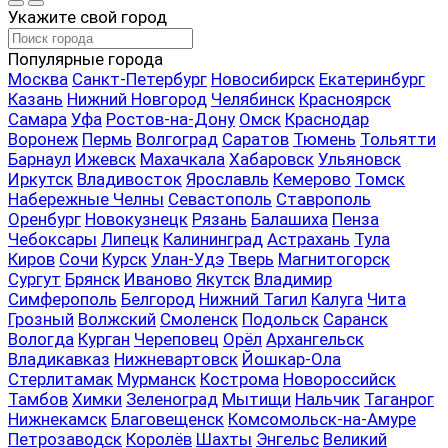
Укажите свой город
Популярные города
Москва
Санкт-Петербург
Новосибирск
Екатеринбург
Казань
Нижний Новгород
Челябинск
Красноярск
Самара
Уфа
Ростов-на-Дону
Омск
Краснодар
Воронеж
Пермь
Волгоград
Саратов
Тюмень
Тольятти
Барнаул
Ижевск
Махачкала
Хабаровск
Ульяновск
Иркутск
Владивосток
Ярославль
Кемерово
Томск
Набережные Челны
Севастополь
Ставрополь
Оренбург
Новокузнецк
Рязань
Балашиха
Пенза
Чебоксары
Липецк
Калининград
Астрахань
Тула
Киров
Сочи
Курск
Улан-Удэ
Тверь
Магнитогорск
Сургут
Брянск
Иваново
Якутск
Владимир
Симферополь
Белгород
Нижний Тагил
Калуга
Чита
Грозный
Волжский
Смоленск
Подольск
Саранск
Вологда
Курган
Череповец
Орёл
Архангельск
Владикавказ
Нижневартовск
Йошкар-Ола
Стерлитамак
Мурманск
Кострома
Новороссийск
Тамбов
Химки
Зеленоград
Мытищи
Нальчик
Таганрог
Нижнекамск
Благовещенск
Комсомольск-на-Амуре
Петрозаводск
Королёв
Шахты
Энгельс
Великий