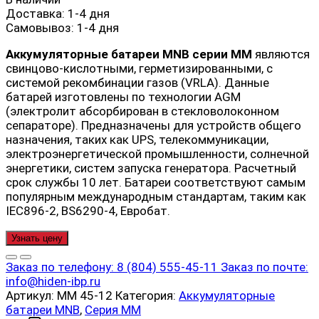
Доставка:
1-4 дня
Самовывоз:
1-4 дня
Аккумуляторные батареи MNB серии MM
являются
свинцово-кислотными, герметизированными, с
системой рекомбинации газов (VRLA). Данные
батарей изготовлены по технологии AGM
(электролит абсорбирован в стекловолоконном
сепараторе). Предназначены для устройств общего
назначения, таких как UPS, телекоммуникации,
электроэнергетической промышленности, солнечной
энергетики, систем запуска генератора. Расчетный
срок службы 10 лет. Батареи соответствуют самым
популярным международным стандартам, таким как
IEC896-2, BS6290-4, Евробат.
Узнать цену
Заказ по телефону:
8 (804) 555-45-11
Заказ по почте:
info@hiden-ibp.ru
Артикул:
MM 45-12
Категория:
Аккумуляторные
батареи MNB
,
Серия MM