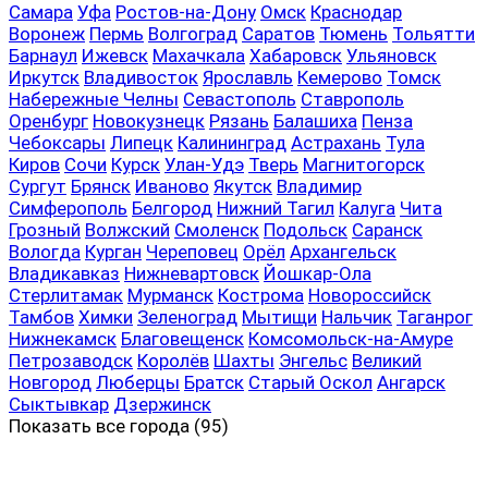
Самара
Уфа
Ростов-на-Дону
Омск
Краснодар
Воронеж
Пермь
Волгоград
Саратов
Тюмень
Тольятти
Барнаул
Ижевск
Махачкала
Хабаровск
Ульяновск
Иркутск
Владивосток
Ярославль
Кемерово
Томск
Набережные Челны
Севастополь
Ставрополь
Оренбург
Новокузнецк
Рязань
Балашиха
Пенза
Чебоксары
Липецк
Калининград
Астрахань
Тула
Киров
Сочи
Курск
Улан-Удэ
Тверь
Магнитогорск
Сургут
Брянск
Иваново
Якутск
Владимир
Симферополь
Белгород
Нижний Тагил
Калуга
Чита
Грозный
Волжский
Смоленск
Подольск
Саранск
Вологда
Курган
Череповец
Орёл
Архангельск
Владикавказ
Нижневартовск
Йошкар-Ола
Стерлитамак
Мурманск
Кострома
Новороссийск
Тамбов
Химки
Зеленоград
Мытищи
Нальчик
Таганрог
Нижнекамск
Благовещенск
Комсомольск-на-Амуре
Петрозаводск
Королёв
Шахты
Энгельс
Великий
Новгород
Люберцы
Братск
Старый Оскол
Ангарск
Сыктывкар
Дзержинск
Показать все
города (95)