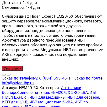
Доставка:
1-4 дня
Самовывоз:
1-4 дня
Силовой шкаф Hiden Expert HEM20/5X обеспечивают
защиту серверов,телекоммуникационного, сетевого,
промышленного, а также любого другого
оборудования, предъявляющего повышенные
требования к качеству сетевого электропитания.
Архитектура двойного преобразования ИБП
обеспечивают абсолютную защиту от всех проблем
с электропитанием. Модульные ИБП со встроенными
АКБ в корпусе и возможностью подключения
внешних.
Узнать цену
Заказ по телефону:
8 (804) 555-45-11
Заказ по почте:
info@hiden-ibp.ru
Артикул:
HEM20-5X
Категория:
Источники
бесперебойного питания
,
HEM20/5X 5-20 кВА
,
ИБП
HIDEN EXPERT
,
ИБП для медицины
,
ИБП для сервера
,
ИБП для ЦОД
,
ИБП мощностью 6 кВА
,
ИБП по
мощности
,
ИБП по назначению