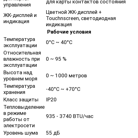
для карты контактов состояния
управления
Цветной ЖК-дисплей +
ЖК-дисплей и
Touchnscreen, светодиодная
индикация
индикация
Рабочие условия
Температура
0°C ~ 40°C
эксплуатации
Относительная
влажность при
0 ~ 95 %
эксплуатации
Высота над
0 ~ 1000 метров
уровнем моря
Температура
-40°C ~ +70°C
хранения
Класс защиты
IP20
Тепловыделение
в режиме
935 - 3740 BTU/час
работы от
электросети
Уровень шума
55 дБ