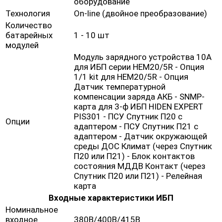
оборудование
Технология
On-line (двойное преобразование)
Количество
батарейных
1 - 10 шт
модулей
Модуль зарядного устройства 10А
для ИБП серии HEM20/5R - Опция
1/1 kit для HEM20/5R - Опция
Датчик температурной
компенсации заряда АКБ - SNMP-
карта для 3-ф ИБП HIDEN EXPERT
PIS301 - ПСУ Спутник П20 с
Опции
адаптером - ПСУ Спутник П21 с
адаптером - Датчик окружающей
среды ДОС Климат (через Спутник
П20 или П21) - Блок контактов
состояния МДДВ Контакт (через
Спутник П20 или П21) - Релейная
карта
Входные характеристики ИБП
Номинальное
входное
380В/400В/415В