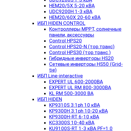
HEM20/5X 5-20 кВА
UDC9200H 1-3 кВА
HEM20/60X 20-60 кВА
ИБП HIDEN CONTROL
Контроллеры MPPT, солнечные
панели, аксессуары
Control HPS20
Control HPS20-N (тор.транс)
Control HPS30 (тор.транс.)
Гибридные инверторы HS20
Сетевые инверторы HS50 (Grid-
tie)
ИБП Line-interactive
EXPERT UL 600-2000ВА
EXPERT UL RM 800-3000ВА
KL RM 500-3000 ВА
ИБП HIDEN
KP9310S 3:1ph 10 кВА
KP9300H 3:1ph 10-20 кВА
KP9300H-RT 6-10 кВА
KC3300S 10-40 кВА
KU9100S-RT 1-3 кВА PF=1.0