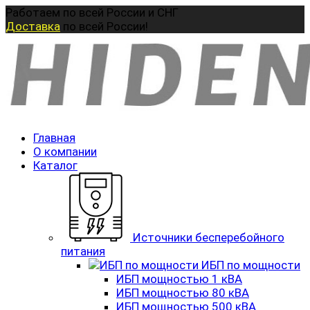
Перейти
Работаем по всей России и СНГ
к
Доставка
по всей России!
содержанию
Главная
О компании
Каталог
Источники бесперебойного
питания
ИБП по мощности
ИБП мощностью 1 кВА
ИБП мощностью 80 кВА
ИБП мощностью 500 кВА