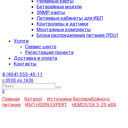
Релейные карты
Батарейные модули
SNMP-карты
Литиевые кабинеты для ИБП
Контролеры и датчики
Монтажные комплекты
Блоки распределения питания (PDU)
Услуги
Сервис-центр
Регистрация проекта
Доставка и оплата
Контакты
8 (804) 555-45-11
с 09:00 до 18:00
Search
for:
0
Главная
Каталог
Источники бесперебойного
питания
ИБП HIDEN EXPERT
HEM20/5X 5-20 кВА