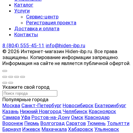
Каталог
Услуги
Сервис-центр
Регистрация проекта
Доставка и оплата
Контакты
8 (804) 555-45-11
info@hiden-ibp.ru
© 2026 Интернет-магазин Hiden-ibp.ru. Все права
защищены. Копирование информации запрещено.
Информация на сайте не является публичной офертой.
Укажите свой город
Популярные города
Москва
Санкт-Петербург
Новосибирск
Екатеринбург
Казань
Нижний Новгород
Челябинск
Красноярск
Самара
Уфа
Ростов-на-Дону
Омск
Краснодар
Воронеж
Пермь
Волгоград
Саратов
Тюмень
Тольятти
Барнаул
Ижевск
Махачкала
Хабаровск
Ульяновск