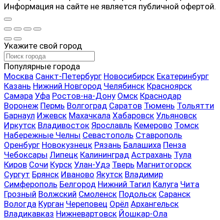
Информация на сайте не является публичной офертой.
Укажите свой город
Популярные города
Москва
Санкт-Петербург
Новосибирск
Екатеринбург
Казань
Нижний Новгород
Челябинск
Красноярск
Самара
Уфа
Ростов-на-Дону
Омск
Краснодар
Воронеж
Пермь
Волгоград
Саратов
Тюмень
Тольятти
Барнаул
Ижевск
Махачкала
Хабаровск
Ульяновск
Иркутск
Владивосток
Ярославль
Кемерово
Томск
Набережные Челны
Севастополь
Ставрополь
Оренбург
Новокузнецк
Рязань
Балашиха
Пенза
Чебоксары
Липецк
Калининград
Астрахань
Тула
Киров
Сочи
Курск
Улан-Удэ
Тверь
Магнитогорск
Сургут
Брянск
Иваново
Якутск
Владимир
Симферополь
Белгород
Нижний Тагил
Калуга
Чита
Грозный
Волжский
Смоленск
Подольск
Саранск
Вологда
Курган
Череповец
Орёл
Архангельск
Владикавказ
Нижневартовск
Йошкар-Ола