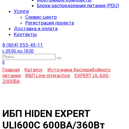
Блоки распределения питания (PDU)
Услуги
Сервис-центр
Регистрация проекта
Доставка и оплата
Контакты
8 (804) 555-45-11
с 09:00 до 18:00
Search
for:
0
Главная
Каталог
Источники бесперебойного
питания
ИБП Line-interactive
EXPERT UL 600-
2000ВА
ИБП HIDEN EXPERT
ULI600С 600ВА/360Вт