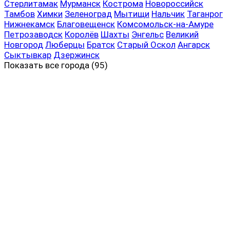
Стерлитамак
Мурманск
Кострома
Новороссийск
Тамбов
Химки
Зеленоград
Мытищи
Нальчик
Таганрог
Нижнекамск
Благовещенск
Комсомольск-на-Амуре
Петрозаводск
Королёв
Шахты
Энгельс
Великий
Новгород
Люберцы
Братск
Старый Оскол
Ангарск
Сыктывкар
Дзержинск
Показать все
города (95)