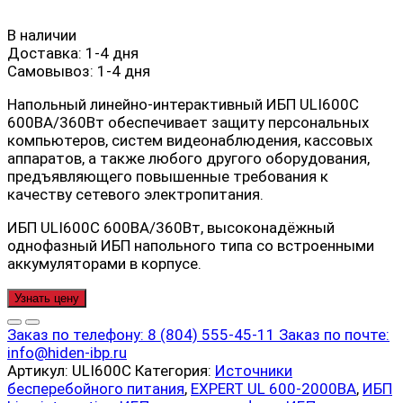
В наличии
Доставка:
1-4 дня
Самовывоз:
1-4 дня
Напольный линейно-интерактивный ИБП ULI600С
600ВА/360Вт обеспечивает защиту персональных
компьютеров, систем видеонаблюдения, кассовых
аппаратов, а также любого другого оборудования,
предъявляющего повышенные требования к
качеству сетевого электропитания.
ИБП ULI600С 600ВА/360Вт, высоконадёжный
однофазный ИБП напольного типа со встроенными
аккумуляторами в корпусе.
Узнать цену
Заказ по телефону:
8 (804) 555-45-11
Заказ по почте:
info@hiden-ibp.ru
Артикул:
ULI600С
Категория:
Источники
бесперебойного питания
,
EXPERT UL 600-2000ВА
,
ИБП