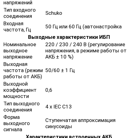
напряжений
Тип входного
Schuko
соединения
Входная
50 Гц или 60 Гц (автонастройка
частота, Гц
Выходные характеристики ИБП
Номинальное
220 / 230 / 240 В (регулирование
выходное
напряжения, в режиме работы от
напряжение
АКБ ± 10 %)
Выходная
частота (режим
50/60 ± 1 Гц
работы от АКБ)
Выходной
коэффициент
0,6
мощности
Тип выходного
4 х IEC C13
соединения
Форма
Ступенчатая аппроксимация
выходного
синусоиды
сигнала
Характеристики встроенных АКБ