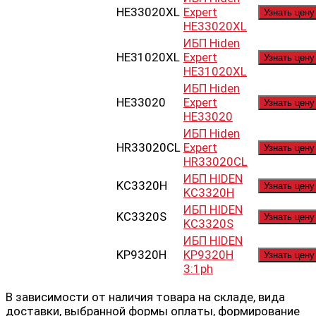
HE33020XL
Expert
Узнать цену
HE33020XL
ИБП Hiden
HE31020XL
Expert
Узнать цену
HE31020XL
ИБП Hiden
HE33020
Expert
Узнать цену
HE33020
ИБП Hiden
HR33020CL
Expert
Узнать цену
HR33020CL
ИБП HIDEN
KC3320H
Узнать цену
KC3320H
ИБП HIDEN
KC3320S
Узнать цену
KC3320S
ИБП HIDEN
KP9320H
KP9320H
Узнать цену
3:1ph
В зависимости от наличия товара на складе, вида
доставки, выбранной формы оплаты, формирование