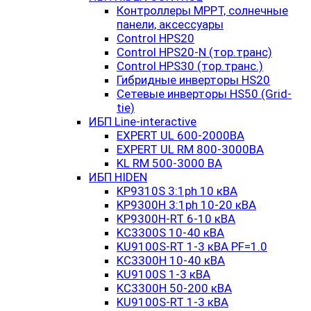
Контроллеры MPPT, солнечные
панели, аксессуары
Control HPS20
Control HPS20-N (тор.транс)
Control HPS30 (тор.транс.)
Гибридные инверторы HS20
Сетевые инверторы HS50 (Grid-
tie)
ИБП Line-interactive
EXPERT UL 600-2000ВА
EXPERT UL RM 800-3000ВА
KL RM 500-3000 ВА
ИБП HIDEN
KP9310S 3:1ph 10 кВА
KP9300H 3:1ph 10-20 кВА
KP9300H-RT 6-10 кВА
KC3300S 10-40 кВА
KU9100S-RT 1-3 кВА PF=1.0
KC3300H 10-40 кВА
KU9100S 1-3 кВА
KC3300H 50-200 кВА
KU9100S-RT 1-3 кВА