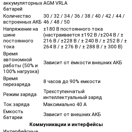
аккумуляторных
AGM VRLA
батарей
Количество
30 / 32 / 34 / 36 / 38 / 40 / 42 / 44 /
встроенных АКБ
46 / 48 / 50
Напряжение на
±180 В постоянного тока
шине
(настраивается ±192 В /±204 В / ±
постоянного
216 В / ±228 В / ± 240 В / ± 252 В / ±
тока
264 В / ± 276 В / ± 288 В / ± 300 В)
Время
автономной
Зависит от ёмкости внешних АКБ
работы (50% и
100% нагрузка)
Время
8 часов до 90% емкости
перезаряда
Трехступенчатый
Режим заряда
интеллектуальный заряд
Ток заряда
Максимально 40 А
Емкость
Зависит от внешних АКБ
батареи
Коммуникации и интерфейсы
Интерфейсные