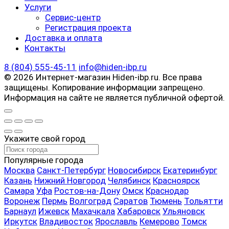
Услуги
Сервис-центр
Регистрация проекта
Доставка и оплата
Контакты
8 (804) 555-45-11
info@hiden-ibp.ru
© 2026 Интернет-магазин Hiden-ibp.ru. Все права
защищены. Копирование информации запрещено.
Информация на сайте не является публичной офертой.
Укажите свой город
Популярные города
Москва
Санкт-Петербург
Новосибирск
Екатеринбург
Казань
Нижний Новгород
Челябинск
Красноярск
Самара
Уфа
Ростов-на-Дону
Омск
Краснодар
Воронеж
Пермь
Волгоград
Саратов
Тюмень
Тольятти
Барнаул
Ижевск
Махачкала
Хабаровск
Ульяновск
Иркутск
Владивосток
Ярославль
Кемерово
Томск