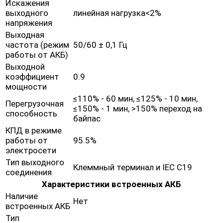
Искажения
выходного
линейная нагрузка<2%
напряжения
Выходная
частота (режим
50/60 ± 0,1 Гц
работы от АКБ)
Выходной
коэффициент
0.9
мощности
≤110% - 60 мин, ≤125% - 10 мин,
Перегрузочная
≤150% - 1 мин, >150% переход на
способность
байпас
КПД в режиме
работы от
95.5%
электросети
Тип выходного
Клеммный терминал и IEC C19
соединения
Характеристики встроенных АКБ
Наличие
Нет
встроенных АКБ
Тип