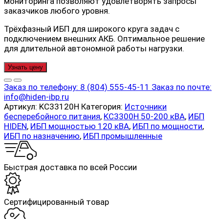
мониторинга позволяют удовлетворять запросы
заказчиков любого уровня.
Трёхфазный ИБП для широкого круга задач с
подключением внешних АКБ. Оптимальное решение
для длительной автономной работы нагрузки.
Узнать цену
Заказ по телефону:
8 (804) 555-45-11
Заказ по почте:
info@hiden-ibp.ru
Артикул:
KC33120H
Категория:
Источники
бесперебойного питания
,
KC3300H 50-200 кВА
,
ИБП
HIDEN
,
ИБП мощностью 120 кВА
,
ИБП по мощности
,
ИБП по назначению
,
ИБП промышленные
Быстрая доставка по всей России
Cертифицированный товар