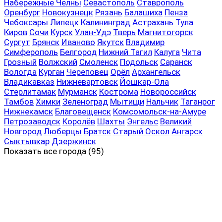
Набережные Челны
Севастополь
Ставрополь
Оренбург
Новокузнецк
Рязань
Балашиха
Пенза
Чебоксары
Липецк
Калининград
Астрахань
Тула
Киров
Сочи
Курск
Улан-Удэ
Тверь
Магнитогорск
Сургут
Брянск
Иваново
Якутск
Владимир
Симферополь
Белгород
Нижний Тагил
Калуга
Чита
Грозный
Волжский
Смоленск
Подольск
Саранск
Вологда
Курган
Череповец
Орёл
Архангельск
Владикавказ
Нижневартовск
Йошкар-Ола
Стерлитамак
Мурманск
Кострома
Новороссийск
Тамбов
Химки
Зеленоград
Мытищи
Нальчик
Таганрог
Нижнекамск
Благовещенск
Комсомольск-на-Амуре
Петрозаводск
Королёв
Шахты
Энгельс
Великий
Новгород
Люберцы
Братск
Старый Оскол
Ангарск
Сыктывкар
Дзержинск
Показать все
города (95)