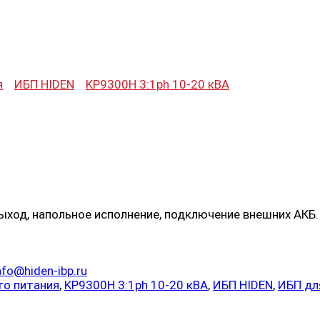
я
ИБП HIDEN
KP9300H 3:1ph 10-20 кВА
 выход, напольное исполнение, подключение внешних АКБ.
nfo@hiden-ibp.ru
го питания
,
KP9300H 3:1ph 10-20 кВА
,
ИБП HIDEN
,
ИБП дл