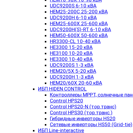
UDC9200S 6-10 кВА
HEM25-200C 25-200 кВА
UDC9200H 6-10 кВА
HEM25-600X 25-600 кВА
UDC9200H(S)-RT 6-10 кВА
HEM50-600X 50-600 кВА
HR3300-CL 10-40 кВА
HE3300 15-20 кВА
HE3100 10-20 кВА
HE3300 10-40 кВА
UDC9200S 1-3 кВА
HEM20/5X 5-20 кВА
UDC9200H 1-3 кВА
HEM20/60X 20-60 кВА
ИБП HIDEN CONTROL
Контроллеры MPPT, солнечные пан
Control HPS20
Control HPS20-N (тор.транс)
Control HPS30 (тор.транс.)
Гибридные инверторы HS20
Сетевые инверторы HS50 (Grid-tie)
ИБП Line-interactive