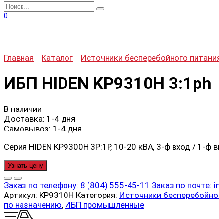
Search
for:
0
Главная
Каталог
Источники бесперебойного питани
ИБП HIDEN KP9310H 3:1ph
В наличии
Доставка:
1-4 дня
Самовывоз:
1-4 дня
Серия HIDEN KP9300H 3P:1P, 10-20 кВА, 3-ф вход / 1-ф
Узнать цену
Заказ по телефону:
8 (804) 555-45-11
Заказ по почте:
i
Артикул:
KP9310H
Категория:
Источники бесперебойно
по назначению
,
ИБП промышленные