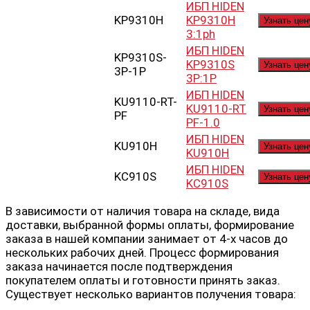
ИБП HIDEN
KP9310H
KP9310H
Узнать цен
3:1ph
ИБП HIDEN
KP9310S-
KP9310S
Узнать цен
3P-1P
3P:1P
ИБП HIDEN
KU9110-RT-
KU9110-RT
Узнать цен
PF
PF-1.0
ИБП HIDEN
KU910H
Узнать цен
KU910H
ИБП HIDEN
KC910S
Узнать цен
KC910S
В зависимости от наличия товара на складе, вида
доставки, выбранной формы оплаты, формирование
заказа в нашей компании занимает от 4-х часов до
нескольких рабочих дней. Процесс формирования
заказа начинается после подтверждения
покупателем оплаты и готовности принять заказ.
Существует несколько вариантов получения товара: