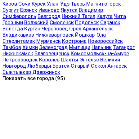
Киров
Сочи
Курск
Улан-Удэ
Тверь
Магнитогорск
Сургут
Брянск
Иваново
Якутск
Владимир
Симферополь
Белгород
Нижний Тагил
Калуга
Чита
Грозный
Волжский
Смоленск
Подольск
Саранск
Вологда
Курган
Череповец
Орёл
Архангельск
Владикавказ
Нижневартовск
Йошкар-Ола
Стерлитамак
Мурманск
Кострома
Новороссийск
Тамбов
Химки
Зеленоград
Мытищи
Нальчик
Таганрог
Нижнекамск
Благовещенск
Комсомольск-на-Амуре
Петрозаводск
Королёв
Шахты
Энгельс
Великий
Новгород
Люберцы
Братск
Старый Оскол
Ангарск
Сыктывкар
Дзержинск
Показать все
города (95)