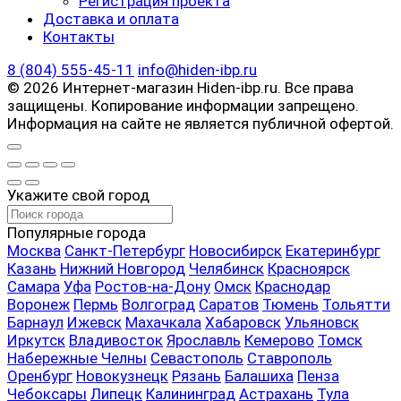
Регистрация проекта
Доставка и оплата
Контакты
8 (804) 555-45-11
info@hiden-ibp.ru
© 2026 Интернет-магазин Hiden-ibp.ru. Все права
защищены. Копирование информации запрещено.
Информация на сайте не является публичной офертой.
Укажите свой город
Популярные города
Москва
Санкт-Петербург
Новосибирск
Екатеринбург
Казань
Нижний Новгород
Челябинск
Красноярск
Самара
Уфа
Ростов-на-Дону
Омск
Краснодар
Воронеж
Пермь
Волгоград
Саратов
Тюмень
Тольятти
Барнаул
Ижевск
Махачкала
Хабаровск
Ульяновск
Иркутск
Владивосток
Ярославль
Кемерово
Томск
Набережные Челны
Севастополь
Ставрополь
Оренбург
Новокузнецк
Рязань
Балашиха
Пенза
Чебоксары
Липецк
Калининград
Астрахань
Тула