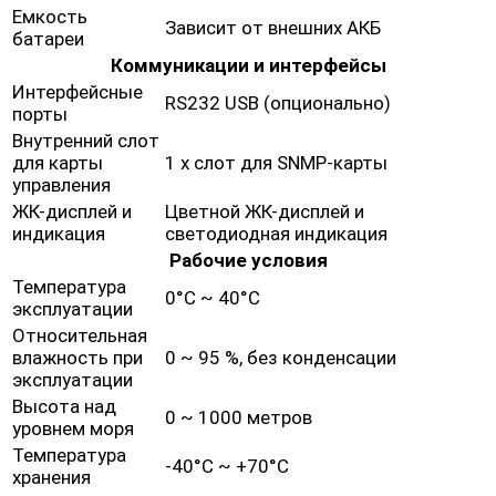
Емкость
Зависит от внешних АКБ
батареи
Коммуникации и интерфейсы
Интерфейсные
RS232 USB (опционально)
порты
Внутренний слот
для карты
1 х слот для SNMP-карты
управления
ЖК-дисплей и
Цветной ЖК-дисплей и
индикация
светодиодная индикация
Рабочие условия
Температура
0°C ~ 40°C
эксплуатации
Относительная
влажность при
0 ~ 95 %, без конденсации
эксплуатации
Высота над
0 ~ 1000 метров
уровнем моря
Температура
-40°C ~ +70°C
хранения