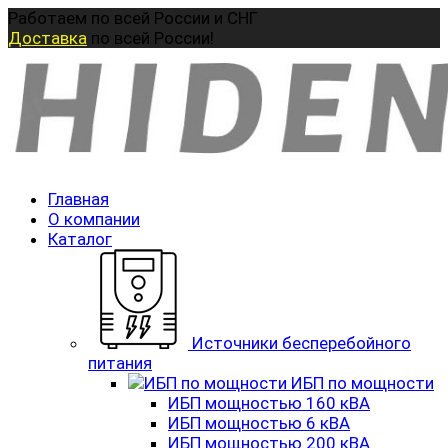
Перейти
Работаем по всей России и СНГ
к
Доставка
по всей России!
содержанию
Главная
О компании
Каталог
Источники бесперебойного
питания
ИБП по мощности
ИБП мощностью 160 кВА
ИБП мощностью 6 кВА
ИБП мощностью 200 кВА