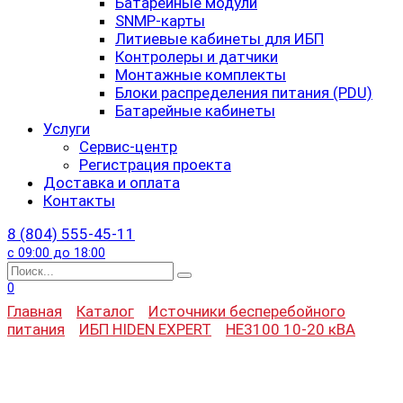
Батарейные модули
SNMP-карты
Литиевые кабинеты для ИБП
Контролеры и датчики
Монтажные комплекты
Блоки распределения питания (PDU)
Батарейные кабинеты
Услуги
Сервис-центр
Регистрация проекта
Доставка и оплата
Контакты
8 (804) 555-45-11
с 09:00 до 18:00
Search
for:
0
Главная
Каталог
Источники бесперебойного
питания
ИБП HIDEN EXPERT
HE3100 10-20 кВА