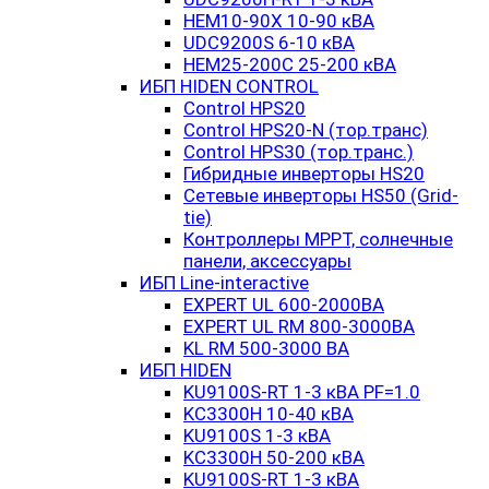
HEM10-90X 10-90 кВА
UDC9200S 6-10 кВА
HEM25-200C 25-200 кВА
ИБП HIDEN CONTROL
Control HPS20
Control HPS20-N (тор.транс)
Control HPS30 (тор.транс.)
Гибридные инверторы HS20
Сетевые инверторы HS50 (Grid-
tie)
Контроллеры MPPT, солнечные
панели, аксессуары
ИБП Line-interactive
EXPERT UL 600-2000ВА
EXPERT UL RM 800-3000ВА
KL RM 500-3000 ВА
ИБП HIDEN
KU9100S-RT 1-3 кВА PF=1.0
KC3300H 10-40 кВА
KU9100S 1-3 кВА
KC3300H 50-200 кВА
KU9100S-RT 1-3 кВА