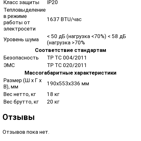
Класс защиты
IP20
Тепловыделение
в режиме
1637 BTU/час
работы от
электросети
< 50 дБ (нагрузка <70%) < 58 дБ
Уровень шума
(нагрузка >70%
Соответствие стандартам
Безопасность
ТР ТС 004/2011
ЭМС
ТР ТС 020/2011
Массогабаритные характеристики
Размер (Ш х Г х
190х553х336 мм
В), мм
Вес нетто, кг
18 кг
Вес брутто, кг
20 кг
Отзывы
Отзывов пока нет.