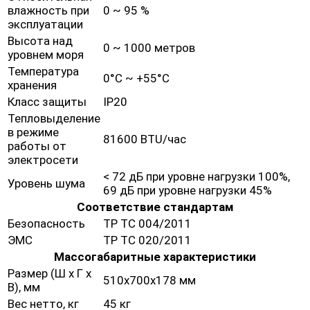
влажность при
0 ~ 95 %
эксплуатации
Высота над
0 ~ 1000 метров
уровнем моря
Температура
0°C ~ +55°C
хранения
Класс защиты
IP20
Тепловыделение
в режиме
81600 BTU/час
работы от
электросети
< 72 дБ при уровне нагрузки 100%,
Уровень шума
69 дБ при уровне нагрузки 45%
Соответствие стандартам
Безопасность
ТР ТС 004/2011
ЭМС
ТР ТС 020/2011
Массогабаритные характеристики
Размер (Ш х Г х
510х700х178 мм
В), мм
Вес нетто, кг
45 кг