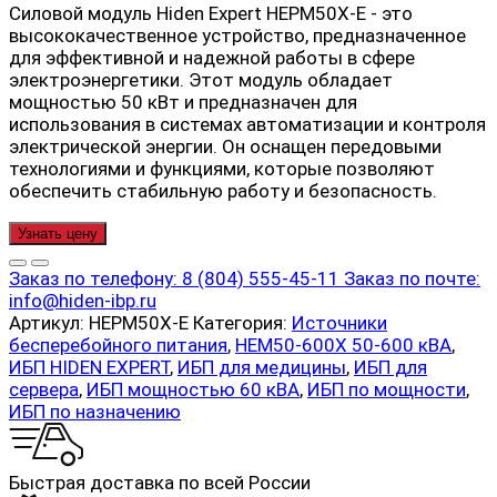
Силовой модуль Hiden Expert HEPM50X-E - это
высококачественное устройство, предназначенное
для эффективной и надежной работы в сфере
электроэнергетики. Этот модуль обладает
мощностью 50 кВт и предназначен для
использования в системах автоматизации и контроля
электрической энергии. Он оснащен передовыми
технологиями и функциями, которые позволяют
обеспечить стабильную работу и безопасность.
Узнать цену
Заказ по телефону:
8 (804) 555-45-11
Заказ по почте:
info@hiden-ibp.ru
Артикул:
HEPM50X-E
Категория:
Источники
бесперебойного питания
,
HEM50-600X 50-600 кВА
,
ИБП HIDEN EXPERT
,
ИБП для медицины
,
ИБП для
сервера
,
ИБП мощностью 60 кВА
,
ИБП по мощности
,
ИБП по назначению
Быстрая доставка по всей России