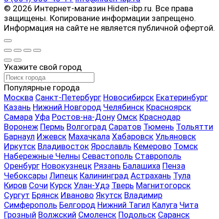
© 2026 Интернет-магазин Hiden-ibp.ru. Все права
защищены. Копирование информации запрещено.
Информация на сайте не является публичной офертой.
Укажите свой город
Популярные города
Москва
Санкт-Петербург
Новосибирск
Екатеринбург
Казань
Нижний Новгород
Челябинск
Красноярск
Самара
Уфа
Ростов-на-Дону
Омск
Краснодар
Воронеж
Пермь
Волгоград
Саратов
Тюмень
Тольятти
Барнаул
Ижевск
Махачкала
Хабаровск
Ульяновск
Иркутск
Владивосток
Ярославль
Кемерово
Томск
Набережные Челны
Севастополь
Ставрополь
Оренбург
Новокузнецк
Рязань
Балашиха
Пенза
Чебоксары
Липецк
Калининград
Астрахань
Тула
Киров
Сочи
Курск
Улан-Удэ
Тверь
Магнитогорск
Сургут
Брянск
Иваново
Якутск
Владимир
Симферополь
Белгород
Нижний Тагил
Калуга
Чита
Грозный
Волжский
Смоленск
Подольск
Саранск