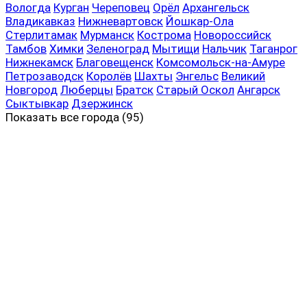
Вологда
Курган
Череповец
Орёл
Архангельск
Владикавказ
Нижневартовск
Йошкар-Ола
Стерлитамак
Мурманск
Кострома
Новороссийск
Тамбов
Химки
Зеленоград
Мытищи
Нальчик
Таганрог
Нижнекамск
Благовещенск
Комсомольск-на-Амуре
Петрозаводск
Королёв
Шахты
Энгельс
Великий
Новгород
Люберцы
Братск
Старый Оскол
Ангарск
Сыктывкар
Дзержинск
Показать все
города (95)