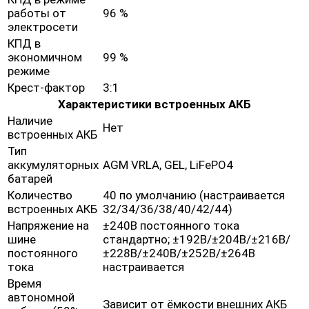
работы от
96 %
электросети
КПД в
экономичном
99 %
режиме
Крест-фактор
3:1
Характеристики встроенных АКБ
Наличие
Нет
встроенных АКБ
Тип
аккумуляторных
AGM VRLA, GEL, LiFePO4
батарей
Количество
40 по умолчанию (настраивается
встроенных АКБ
32/34/36/38/40/42/44)
Напряжение на
±240В постоянного тока
шине
стандартно; ±192В/±204В/±216В/
постоянного
±228В/±240В/±252В/±264В
тока
настраивается
Время
автономной
Зависит от ёмкости внешних АКБ