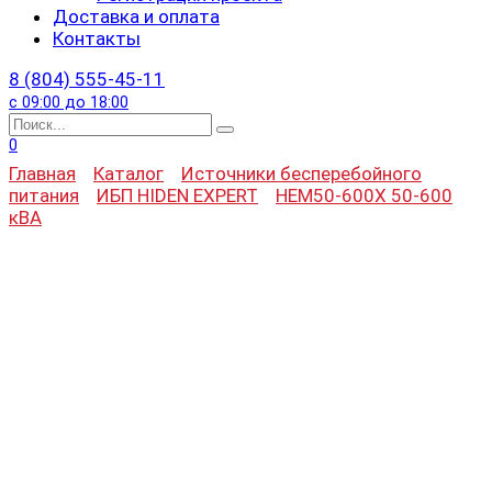
Доставка и оплата
Контакты
8 (804) 555-45-11
с 09:00 до 18:00
Search
for:
0
Главная
Каталог
Источники бесперебойного
питания
ИБП HIDEN EXPERT
HEM50-600X 50-600
кВА