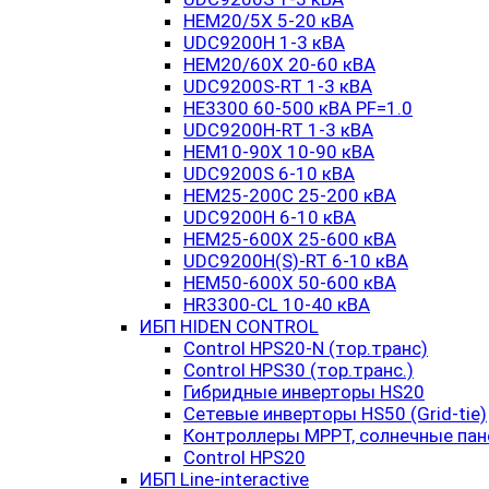
HEM20/5X 5-20 кВА
UDC9200H 1-3 кВА
HEM20/60X 20-60 кВА
UDC9200S-RT 1-3 кВА
HE3300 60-500 кВА PF=1.0
UDC9200H-RT 1-3 кВА
HEM10-90X 10-90 кВА
UDC9200S 6-10 кВА
HEM25-200C 25-200 кВА
UDC9200H 6-10 кВА
HEM25-600X 25-600 кВА
UDC9200H(S)-RT 6-10 кВА
HEM50-600X 50-600 кВА
HR3300-CL 10-40 кВА
ИБП HIDEN CONTROL
Control HPS20-N (тор.транс)
Control HPS30 (тор.транс.)
Гибридные инверторы HS20
Сетевые инверторы HS50 (Grid-tie)
Контроллеры MPPT, солнечные пан
Control HPS20
ИБП Line-interactive