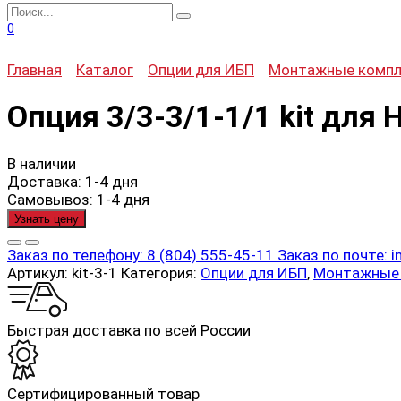
Search
for:
0
Главная
Каталог
Опции для ИБП
Монтажные комп
Опция 3/3-3/1-1/1 kit дл
В наличии
Доставка:
1-4 дня
Самовывоз:
1-4 дня
Узнать цену
Заказ по телефону:
8 (804) 555-45-11
Заказ по почте:
i
Артикул:
kit-3-1
Категория:
Опции для ИБП
,
Монтажные
Быстрая доставка по всей России
Cертифицированный товар