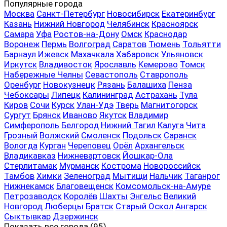
Популярные города
Москва
Санкт-Петербург
Новосибирск
Екатеринбург
Казань
Нижний Новгород
Челябинск
Красноярск
Самара
Уфа
Ростов-на-Дону
Омск
Краснодар
Воронеж
Пермь
Волгоград
Саратов
Тюмень
Тольятти
Барнаул
Ижевск
Махачкала
Хабаровск
Ульяновск
Иркутск
Владивосток
Ярославль
Кемерово
Томск
Набережные Челны
Севастополь
Ставрополь
Оренбург
Новокузнецк
Рязань
Балашиха
Пенза
Чебоксары
Липецк
Калининград
Астрахань
Тула
Киров
Сочи
Курск
Улан-Удэ
Тверь
Магнитогорск
Сургут
Брянск
Иваново
Якутск
Владимир
Симферополь
Белгород
Нижний Тагил
Калуга
Чита
Грозный
Волжский
Смоленск
Подольск
Саранск
Вологда
Курган
Череповец
Орёл
Архангельск
Владикавказ
Нижневартовск
Йошкар-Ола
Стерлитамак
Мурманск
Кострома
Новороссийск
Тамбов
Химки
Зеленоград
Мытищи
Нальчик
Таганрог
Нижнекамск
Благовещенск
Комсомольск-на-Амуре
Петрозаводск
Королёв
Шахты
Энгельс
Великий
Новгород
Люберцы
Братск
Старый Оскол
Ангарск
Сыктывкар
Дзержинск
Показать все
города (95)