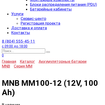
Блоки распределения питания (PDU)
Батарейные кабинеты
Услуги
Сервис-центр
Регистрация проекта
Доставка и оплата
Контакты
8 (804) 555-45-11
с 09:00 до 18:00
Search
for:
0
Главная
Каталог
Аккумуляторные батареи
MNB
Серия MM
MNB MM100-12 (12V, 100
Ah)
В наличии