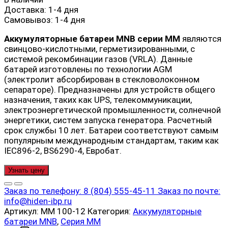
Доставка:
1-4 дня
Самовывоз:
1-4 дня
Аккумуляторные батареи MNB серии MM
являются
свинцово-кислотными, герметизированными, с
системой рекомбинации газов (VRLA). Данные
батарей изготовлены по технологии AGM
(электролит абсорбирован в стекловолоконном
сепараторе). Предназначены для устройств общего
назначения, таких как UPS, телекоммуникации,
электроэнергетической промышленности, солнечной
энергетики, систем запуска генератора. Расчетный
срок службы 10 лет. Батареи соответствуют самым
популярным международным стандартам, таким как
IEC896-2, BS6290-4, Евробат.
Узнать цену
Заказ по телефону:
8 (804) 555-45-11
Заказ по почте:
info@hiden-ibp.ru
Артикул:
MM 100-12
Категория:
Аккумуляторные
батареи MNB
,
Серия MM