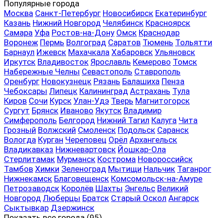
Популярные города
Москва
Санкт-Петербург
Новосибирск
Екатеринбург
Казань
Нижний Новгород
Челябинск
Красноярск
Самара
Уфа
Ростов-на-Дону
Омск
Краснодар
Воронеж
Пермь
Волгоград
Саратов
Тюмень
Тольятти
Барнаул
Ижевск
Махачкала
Хабаровск
Ульяновск
Иркутск
Владивосток
Ярославль
Кемерово
Томск
Набережные Челны
Севастополь
Ставрополь
Оренбург
Новокузнецк
Рязань
Балашиха
Пенза
Чебоксары
Липецк
Калининград
Астрахань
Тула
Киров
Сочи
Курск
Улан-Удэ
Тверь
Магнитогорск
Сургут
Брянск
Иваново
Якутск
Владимир
Симферополь
Белгород
Нижний Тагил
Калуга
Чита
Грозный
Волжский
Смоленск
Подольск
Саранск
Вологда
Курган
Череповец
Орёл
Архангельск
Владикавказ
Нижневартовск
Йошкар-Ола
Стерлитамак
Мурманск
Кострома
Новороссийск
Тамбов
Химки
Зеленоград
Мытищи
Нальчик
Таганрог
Нижнекамск
Благовещенск
Комсомольск-на-Амуре
Петрозаводск
Королёв
Шахты
Энгельс
Великий
Новгород
Люберцы
Братск
Старый Оскол
Ангарск
Сыктывкар
Дзержинск
Показать все
города (95)