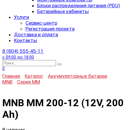
Блоки распределения питания (PDU)
Батарейные кабинеты
Услуги
Сервис-центр
Регистрация проекта
Доставка и оплата
Контакты
8 (804) 555-45-11
с 09:00 до 18:00
Search
for:
0
Главная
Каталог
Аккумуляторные батареи
MNB
Серия MM
MNB MM 200-12 (12V, 200
Ah)
В наличии