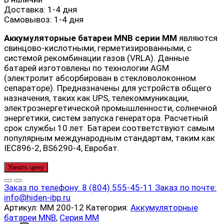
Доставка:
1-4 дня
Самовывоз:
1-4 дня
Аккумуляторные батареи MNB серии MM
являются
свинцово-кислотными, герметизированными, с
системой рекомбинации газов (VRLA). Данные
батарей изготовлены по технологии AGM
(электролит абсорбирован в стекловолоконном
сепараторе). Предназначены для устройств общего
назначения, таких как UPS, телекоммуникации,
электроэнергетической промышленности, солнечной
энергетики, систем запуска генератора. Расчетный
срок службы 10 лет. Батареи соответствуют самым
популярным международным стандартам, таким как
IEC896-2, BS6290-4, Евробат.
Узнать цену
Заказ по телефону:
8 (804) 555-45-11
Заказ по почте:
info@hiden-ibp.ru
Артикул:
MM 200-12
Категория:
Аккумуляторные
батареи MNB
,
Серия MM