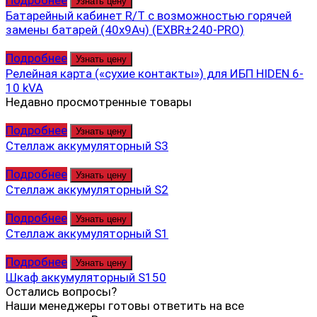
Подробнее
Узнать цену
Батарейный кабинет R/T c возможностью горячей
замены батарей (40х9Ач) (EXBR±240-PRO)
Подробнее
Узнать цену
Релейная карта («сухие контакты») для ИБП HIDEN 6-
10 kVA
Недавно просмотренные товары
Подробнее
Узнать цену
Стеллаж аккумуляторный S3
Подробнее
Узнать цену
Стеллаж аккумуляторный S2
Подробнее
Узнать цену
Стеллаж аккумуляторный S1
Подробнее
Узнать цену
Шкаф аккумуляторный S150
Остались вопросы?
Наши менеджеры готовы ответить на все