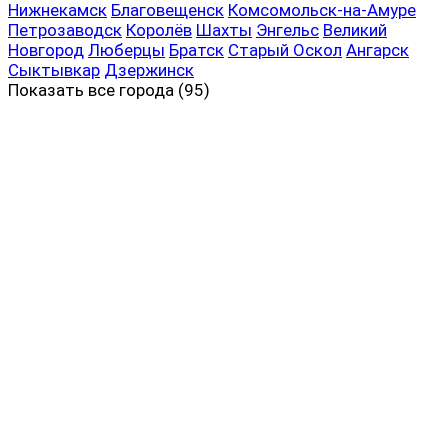
Нижнекамск
Благовещенск
Комсомольск-на-Амуре
Петрозаводск
Королёв
Шахты
Энгельс
Великий
Новгород
Люберцы
Братск
Старый Оскол
Ангарск
Сыктывкар
Дзержинск
Показать все
города (95)