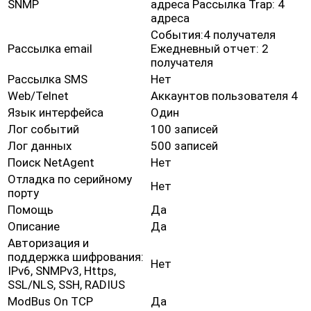
SNMP
адреса Рассылка Trap: 4
адреса
События:4 получателя
Рассылка email
Ежедневный отчет: 2
получателя
Рассылка SMS
Нет
Web/Telnet
Аккаунтов пользователя 4
Язык интерфейса
Один
Лог событий
100 записей
Лог данных
500 записей
Поиск NetAgent
Нет
Отладка по серийному
Нет
порту
Помощь
Да
Описание
Да
Авторизация и
поддержка шифрования:
Нет
IPv6, SNMPv3, Https,
SSL/NLS, SSH, RADIUS
ModBus On TCP
Да