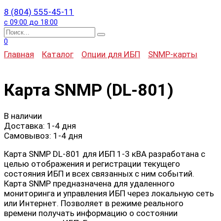
8 (804) 555-45-11
с 09:00 до 18:00
Search
for:
0
Главная
Каталог
Опции для ИБП
SNMP-карты
Карта SNMP (DL-801)
В наличии
Доставка:
1-4 дня
Самовывоз:
1-4 дня
Карта SNMP DL-801 для ИБП 1-3 кВА разработана с
целью отображения и регистрации текущего
состояния ИБП и всех связанных с ним событий.
Карта SNMP предназначена для удаленного
мониторинга и управления ИБП через локальную сеть
или Интернет. Позволяет в режиме реального
времени получать информацию о состоянии