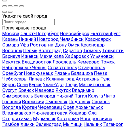
Укажите свой город
Популярные города
Москва
Санкт-Петербург
Новосибирск
Екатеринбург
Казань
Нижний Новгород
Челябинск
Красноярск
Самара
Уфа
Ростов-на-Дону
Омск
Краснодар
Воронеж
Пермь
Волгоград
Саратов
Тюмень
Тольятти
Барнаул
Ижевск
Махачкала
Хабаровск
Ульяновск
Иркутск
Владивосток
Ярославль
Кемерово
Томск
Набережные Челны
Севастополь
Ставрополь
Оренбург
Новокузнецк
Рязань
Балашиха
Пенза
Чебоксары
Липецк
Калининград
Астрахань
Тула
Киров
Сочи
Курск
Улан-Удэ
Тверь
Магнитогорск
Сургут
Брянск
Иваново
Якутск
Владимир
Симферополь
Белгород
Нижний Тагил
Калуга
Чита
Грозный
Волжский
Смоленск
Подольск
Саранск
Вологда
Курган
Череповец
Орёл
Архангельск
Владикавказ
Нижневартовск
Йошкар-Ола
Стерлитамак
Мурманск
Кострома
Новороссийск
Тамбов
Химки
Зеленоград
Мытищи
Нальчик
Таганрог