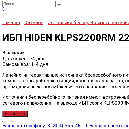
Search
for:
0
Главная
Каталог
Источники бесперебойного питани
ИБП HIDEN KLPS2200RM 2
В наличии
Доставка:
1-4 дня
Самовывоз:
1-4 дня
Линейно-интерактивные источники бесперебойного пи
компьютеров, рабочих станций, кассовых аппаратов, 
пропадании электроснабжения, что позволяет пользо
Источники бесперебойного питания имеют встроенный
сетевого напряжения. На выходе ИБП серии KLPS000RM
Узнать цену
Заказ по телефону:
8 (804) 555-45-11
Заказ по почте:
i