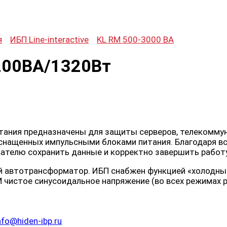
я
ИБП Line-interactive
KL RM 500-3000 ВА
200ВА/1320Вт
тания предназначены для защиты серверов, телекомму
оснащенных импульсными блоками питания. Благодаря в
вателю сохранить данные и корректно завершить работ
 автотрансформатор. ИБП снабжен функцией «холодный
 чистое синусоидальное напряжение (во всех режимах 
nfo@hiden-ibp.ru