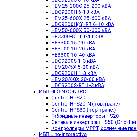
HEM25-200C 25-200 кВА
UDC9200H 6-10 кВА
HEM25-600X 25-600 кВА
UDC9200H(S)-RT 6-10 кВА
HEM50-600X 50-600 кВА
HR3300-CL 10-40 кВА
HE3300 15-20 кВА
HE3100 10-20 кВА
HE3300 10-40 кВА
UDC9200S 1-3 кВА
HEM20/5X 5-20 кВА
UDC9200H 1-3 кВА
HEM20/60X 20-60 кВА
UDC9200S-RT 1-3 кВА
ИБП HIDEN CONTROL
Control HPS20
Control HPS20-N (тор.транс)
Control HPS30 (тор.транс.)
Гибридные инверторы HS20
Сетевые инверторы HS50 (Grid-tie)
Контроллеры MPPT, солнечные пан
ИБП Line-interactive