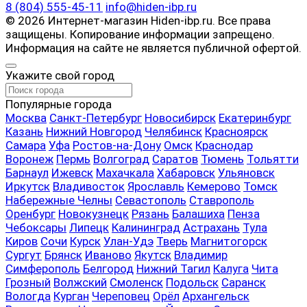
8 (804) 555-45-11
info@hiden-ibp.ru
© 2026 Интернет-магазин Hiden-ibp.ru. Все права
защищены. Копирование информации запрещено.
Информация на сайте не является публичной офертой.
Укажите свой город
Популярные города
Москва
Санкт-Петербург
Новосибирск
Екатеринбург
Казань
Нижний Новгород
Челябинск
Красноярск
Самара
Уфа
Ростов-на-Дону
Омск
Краснодар
Воронеж
Пермь
Волгоград
Саратов
Тюмень
Тольятти
Барнаул
Ижевск
Махачкала
Хабаровск
Ульяновск
Иркутск
Владивосток
Ярославль
Кемерово
Томск
Набережные Челны
Севастополь
Ставрополь
Оренбург
Новокузнецк
Рязань
Балашиха
Пенза
Чебоксары
Липецк
Калининград
Астрахань
Тула
Киров
Сочи
Курск
Улан-Удэ
Тверь
Магнитогорск
Сургут
Брянск
Иваново
Якутск
Владимир
Симферополь
Белгород
Нижний Тагил
Калуга
Чита
Грозный
Волжский
Смоленск
Подольск
Саранск
Вологда
Курган
Череповец
Орёл
Архангельск