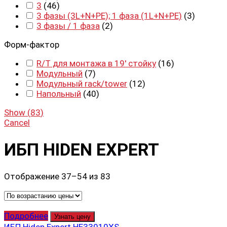
3
(
46
)
3 фазы (3L+N+PE); 1 фаза (1L+N+PE)
(
3
)
3 фазы / 1 фаза
(
2
)
Форм-фактор
R/T для монтажа в 19' стойку
(
16
)
Модульный
(
7
)
Модульный rack/tower
(
12
)
Напольный
(
40
)
Show
(
83
)
Cancel
ИБП HIDEN EXPERT
Отображение 37–54 из 83
Подробнее
Узнать цену
ИБП Hiden Expert HE33010XS