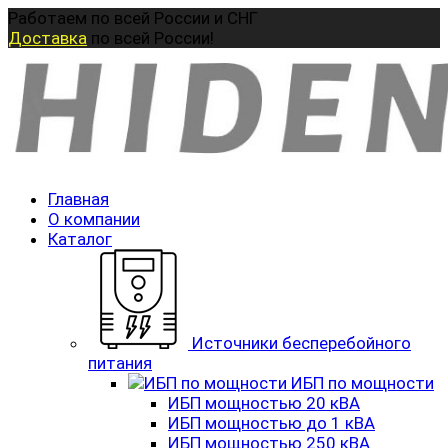
Перейти
Работаем по всей России и СНГ
к
Доставка
по всей России!
содержанию
Главная
О компании
Каталог
Источники бесперебойного
питания
ИБП по мощности
ИБП мощностью 20 кВА
ИБП мощностью до 1 кВА
ИБП мощностью 250 кВА