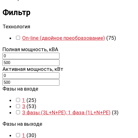
Фильтр
Технология
On-line (двойное преобразование)
(
75
)
Полная мощность, кВА
Активная мощность, кВт
Фазы на входе
1
(
25
)
3
(
53
)
3 фазы (3L+N+PE); 1 фаза (1L+N+PE)
(
3
)
Фазы на выходе
1
(
30
)