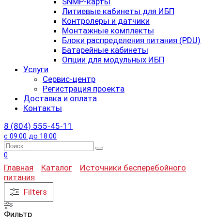
SNMP-карты
Литиевые кабинеты для ИБП
Контролеры и датчики
Монтажные комплекты
Блоки распределения питания (PDU)
Батарейные кабинеты
Опции для модульных ИБП
Услуги
Сервис-центр
Регистрация проекта
Доставка и оплата
Контакты
8 (804) 555-45-11
с 09:00 до 18:00
Search
for:
0
Главная
Каталог
Источники бесперебойного
питания
Filters
Фильтр