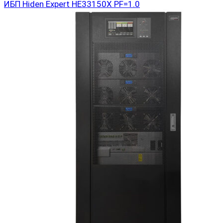
ИБП Hiden Expert HE33150X PF=1.0