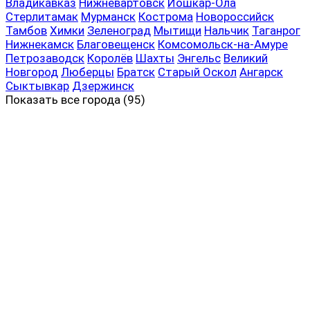
Владикавказ
Нижневартовск
Йошкар-Ола
Стерлитамак
Мурманск
Кострома
Новороссийск
Тамбов
Химки
Зеленоград
Мытищи
Нальчик
Таганрог
Нижнекамск
Благовещенск
Комсомольск-на-Амуре
Петрозаводск
Королёв
Шахты
Энгельс
Великий
Новгород
Люберцы
Братск
Старый Оскол
Ангарск
Сыктывкар
Дзержинск
Показать все
города (95)