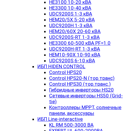
HE3100 10-20 кВА
HE3300 10-40 кВА
UDC9200S 1-3 кВА
HEM20/5X 5-20 кВА
UDC9200H 1-3 кВА
HEM20/60X 20-60 кВА
UDC9200S-RT 1-3 кВА
HE3300 60-500 кВА PF=1.0
UDC9200H-RT 1-3 кВА
HEM10-90X 10-90 кВА
UDC9200S 6-10 кВА
ИБП HIDEN CONTROL
Control HPS20
Control HPS20-N (тор.транс)
Control HPS30 (тор.транс.)
Гибридные инверторы HS20
Сетевые инверторы HS50 (Grid-
tie)
Контроллеры MPPT, солнечные
панели, аксессуары
ИБП Line-interactive
KL RM 500-3000 ВА
EXPERT UL 600-2000ВА