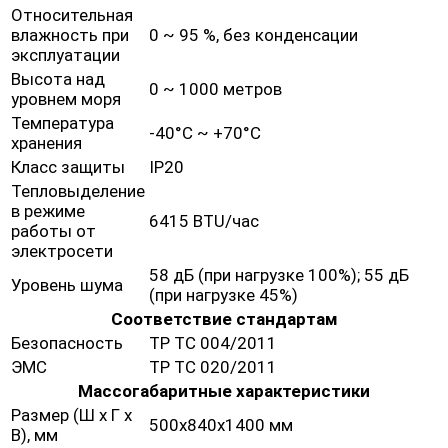
Относительная
влажность при
0 ~ 95 %, без конденсации
эксплуатации
Высота над
0 ~ 1000 метров
уровнем моря
Температура
-40°C ~ +70°C
хранения
Класс защиты
IP20
Тепловыделение
в режиме
6415 BTU/час
работы от
электросети
58 дБ (при нагрузке 100%); 55 дБ
Уровень шума
(при нагрузке 45%)
Соответствие стандартам
Безопасность
ТР ТС 004/2011
ЭМС
ТР ТС 020/2011
Массогабаритные характеристики
Размер (Ш х Г х
500х840х1400 мм
В), мм