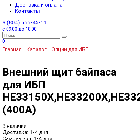
Доставка и оплата
Контакты
8 (804) 555-45-11
с 09:00 до 18:00
Search
for:
0
Главная
Каталог
Опции для ИБП
Внешний щит байпаса
для ИБП
HE33150X,HE33200X,HE33
(400A)
В наличии
Доставка:
1-4 дня
Самовывоз:
1-4 дня