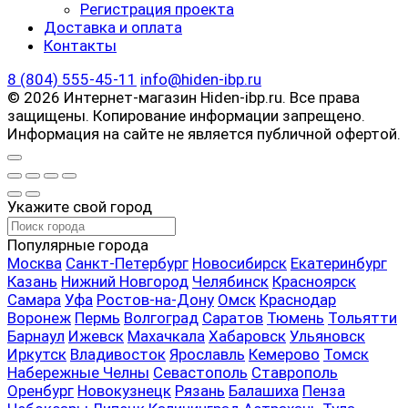
Регистрация проекта
Доставка и оплата
Контакты
8 (804) 555-45-11
info@hiden-ibp.ru
© 2026 Интернет-магазин Hiden-ibp.ru. Все права
защищены. Копирование информации запрещено.
Информация на сайте не является публичной офертой.
Укажите свой город
Популярные города
Москва
Санкт-Петербург
Новосибирск
Екатеринбург
Казань
Нижний Новгород
Челябинск
Красноярск
Самара
Уфа
Ростов-на-Дону
Омск
Краснодар
Воронеж
Пермь
Волгоград
Саратов
Тюмень
Тольятти
Барнаул
Ижевск
Махачкала
Хабаровск
Ульяновск
Иркутск
Владивосток
Ярославль
Кемерово
Томск
Набережные Челны
Севастополь
Ставрополь
Оренбург
Новокузнецк
Рязань
Балашиха
Пенза