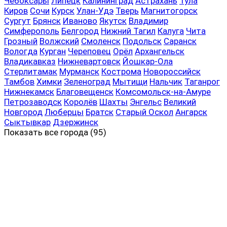
Чебоксары
Липецк
Калининград
Астрахань
Тула
Киров
Сочи
Курск
Улан-Удэ
Тверь
Магнитогорск
Сургут
Брянск
Иваново
Якутск
Владимир
Симферополь
Белгород
Нижний Тагил
Калуга
Чита
Грозный
Волжский
Смоленск
Подольск
Саранск
Вологда
Курган
Череповец
Орёл
Архангельск
Владикавказ
Нижневартовск
Йошкар-Ола
Стерлитамак
Мурманск
Кострома
Новороссийск
Тамбов
Химки
Зеленоград
Мытищи
Нальчик
Таганрог
Нижнекамск
Благовещенск
Комсомольск-на-Амуре
Петрозаводск
Королёв
Шахты
Энгельс
Великий
Новгород
Люберцы
Братск
Старый Оскол
Ангарск
Сыктывкар
Дзержинск
Показать все
города (95)