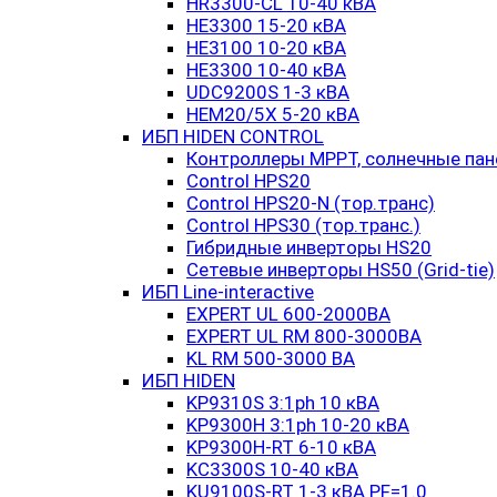
HR3300-CL 10-40 кВА
HE3300 15-20 кВА
HE3100 10-20 кВА
HE3300 10-40 кВА
UDC9200S 1-3 кВА
HEM20/5X 5-20 кВА
ИБП HIDEN CONTROL
Контроллеры MPPT, солнечные пан
Control HPS20
Control HPS20-N (тор.транс)
Control HPS30 (тор.транс.)
Гибридные инверторы HS20
Сетевые инверторы HS50 (Grid-tie)
ИБП Line-interactive
EXPERT UL 600-2000ВА
EXPERT UL RM 800-3000ВА
KL RM 500-3000 ВА
ИБП HIDEN
KP9310S 3:1ph 10 кВА
KP9300H 3:1ph 10-20 кВА
KP9300H-RT 6-10 кВА
KC3300S 10-40 кВА
KU9100S-RT 1-3 кВА PF=1.0