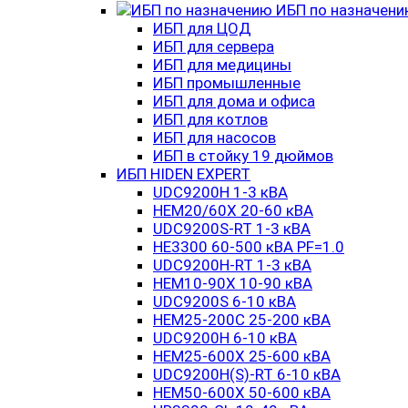
ИБП по назначен
ИБП для ЦОД
ИБП для сервера
ИБП для медицины
ИБП промышленные
ИБП для дома и офиса
ИБП для котлов
ИБП для насосов
ИБП в стойку 19 дюймов
ИБП HIDEN EXPERT
UDC9200H 1-3 кВА
HEM20/60X 20-60 кВА
UDC9200S-RT 1-3 кВА
HE3300 60-500 кВА PF=1.0
UDC9200H-RT 1-3 кВА
HEM10-90X 10-90 кВА
UDC9200S 6-10 кВА
HEM25-200C 25-200 кВА
UDC9200H 6-10 кВА
HEM25-600X 25-600 кВА
UDC9200H(S)-RT 6-10 кВА
HEM50-600X 50-600 кВА